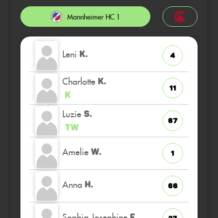
Mannheimer HC 1
Leni
K.
4
Charlotte
K.
11
K
Luzie
S.
67
TW
Amelie
W.
1
Anna
H.
66
Sophia Josephine
F.