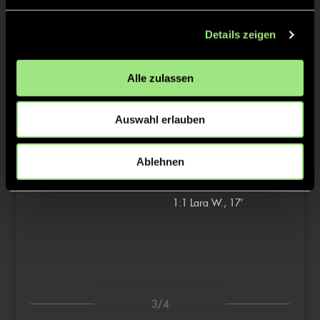
TW = Torwart & ETW = Ersatztorwart, K = Kapitän
Details zeigen
Tore & Karten
Alle zulassen
1/4
Auswahl erlauben
2/4
Ablehnen
1:0
Charlotte K., 16’
1:1
Lara W., 17’
3/4