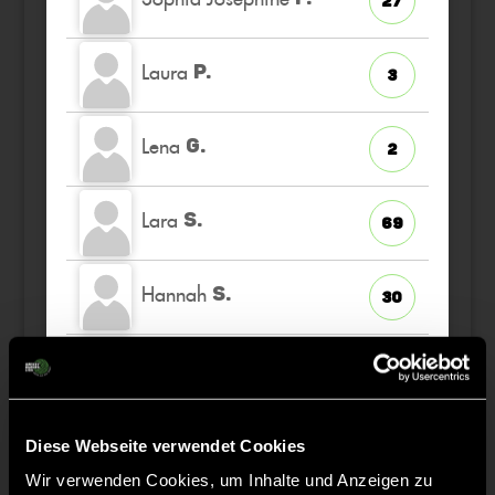
27
Laura
P.
3
Lena
G.
2
Lara
S.
69
Hannah
S.
30
Jule
S.
28
ETW
Hannah
H.
Diese Webseite verwendet Cookies
21
Wir verwenden Cookies, um Inhalte und Anzeigen zu