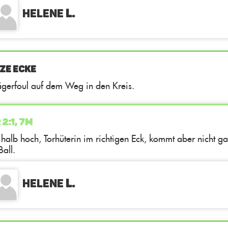
Helene
L.
ZE ECKE
ägerfoul auf dem Weg in den Kreis.
 2:1, 7M
s halb hoch, Torhüterin im richtigen Eck, kommt aber nicht g
Ball.
Helene
L.