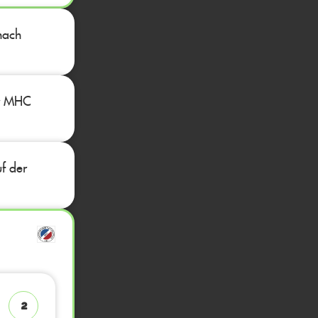
nach
er MHC
f der
2