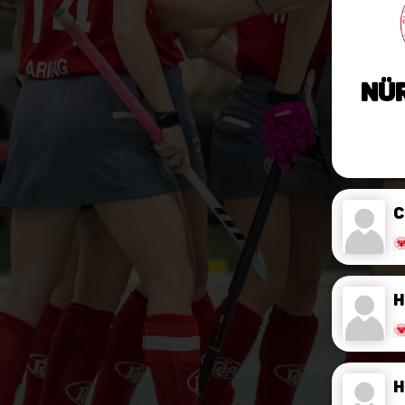
Nü
C
H
H