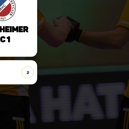
heimer
C 1
2