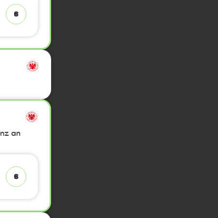
6
anz an
6