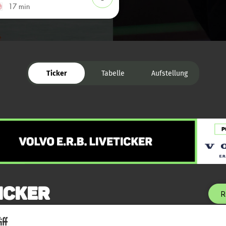
17 min
Ticker
Tabelle
Aufstellung
icker
R
ff