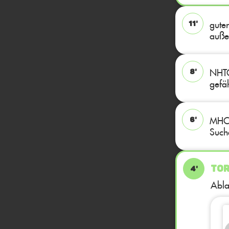
gute
11'
auße
NHTC
8'
gefäh
MHC 
6'
Such
TOR
4'
Abla