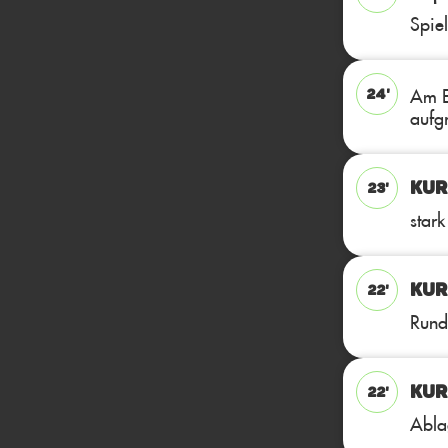
Spie
Am E
24'
aufgr
KUR
23'
stark
KUR
22'
Rund
KUR
22'
Abla