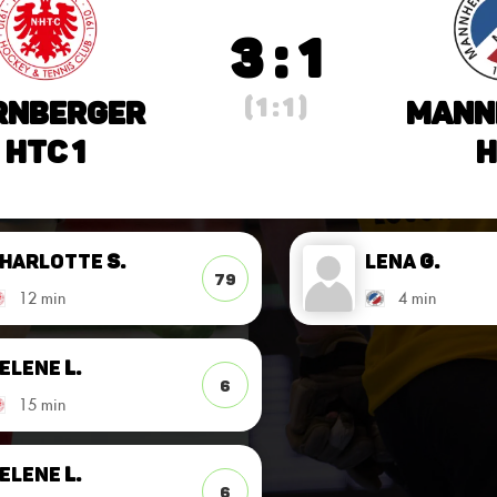
3 : 1
( 1 : 1 )
rnberger
Mann
HTC 1
H
harlotte
S.
Lena
G.
79
12 min
4 min
elene
L.
6
15 min
elene
L.
6