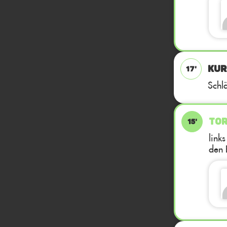
KUR
17'
Schl
TOR
15'
link
den 