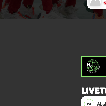
Livet
Abpfi
24'