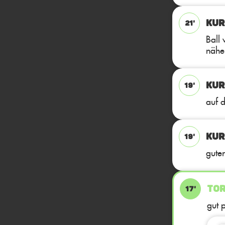
KUR
21'
Ball 
nähe.
KUR
19'
auf d
KUR
19'
gute
TOR
17'
gut p