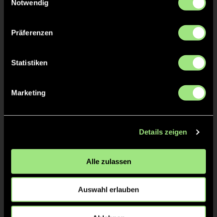
Notwendig
ANPFIFF 2. Halbzeit
12'
Präferenzen
ABPFIFF 1. Halbzeit
12'
Statistiken
Mannheim aktuell klar überlegen und
12'
schielt auf das 2:0. Gute
Marketing
Abwehrleistung von der Nummer 34
von TGF. Wir sind gespannt auf die 2.
HZ.
Details zeigen
KURZE ECKE - VERGEBEN
11'
Alle zulassen
KURZE ECKE
9'
Auswahl erlauben
TOR 1:0, FELDTOR
7'