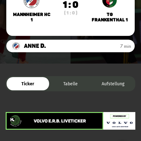
1 : 0
( 1 : 0 )
Mannheimer HC
TG
1
Frankenthal 1
Anne
D.
7 min
Ticker
Tabelle
Aufstellung