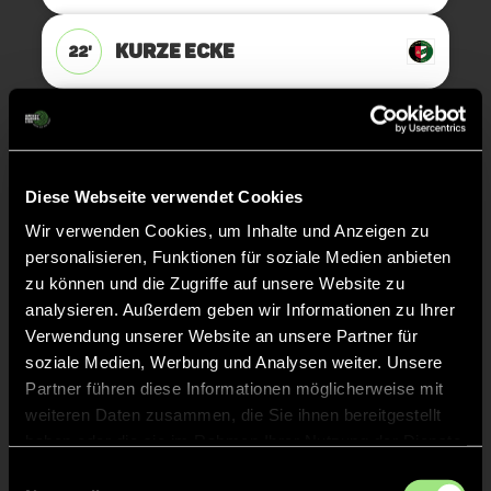
KURZE ECKE
22'
KURZE ECKE - VERGEBEN
16'
Diese Webseite verwendet Cookies
KURZE ECKE
16'
Wir verwenden Cookies, um Inhalte und Anzeigen zu
personalisieren, Funktionen für soziale Medien anbieten
Die Nummer 15 von MHC musste
15'
zu können und die Zugriffe auf unsere Website zu
verletzungsbedingt vom Platz
analysieren. Außerdem geben wir Informationen zu Ihrer
Verwendung unserer Website an unsere Partner für
soziale Medien, Werbung und Analysen weiter. Unsere
KURZE ECKE - VERGEBEN
14'
Partner führen diese Informationen möglicherweise mit
weiteren Daten zusammen, die Sie ihnen bereitgestellt
KURZE ECKE
14'
haben oder die sie im Rahmen Ihrer Nutzung der Dienste
gesammelt haben.
Einwilligungsauswahl