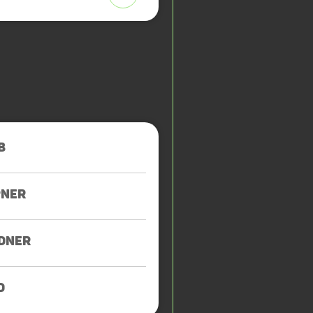
B
PNER
DNER
D