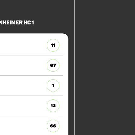
heimer HC 1
11
67
1
13
66