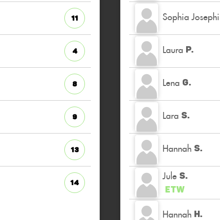
Sophia Joseph
11
Laura
P.
4
Lena
G.
8
Lara
S.
9
Hannah
S.
13
Jule
S.
14
ETW
Hannah
H.