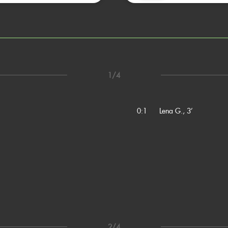
1/4
0:1
Lena G., 3’
2/4