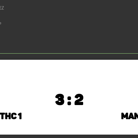
EZ
e
3 : 2
THC 1
Man