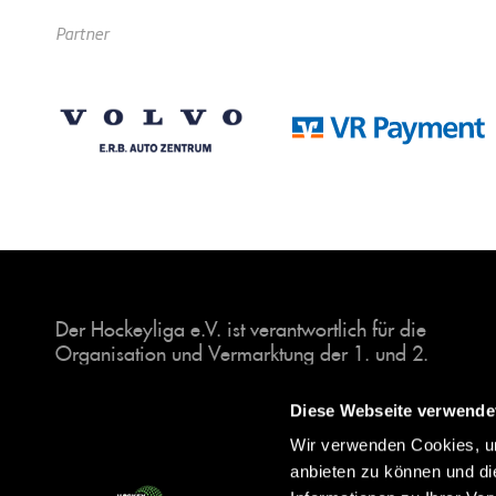
Partner
Der Hockeyliga e.V. ist verantwortlich für die
Organisation und Vermarktung der 1. und 2.
Hockey-Bundesligen auf dem Feld und in der
Halle. Insgesamt sind über 60 Vereine unter dem
Diese Webseite verwende
Dach der Hockeyliga organisiert, sowohl im
Wir verwenden Cookies, um
Herren als auch im Damen Bereich.
anbieten zu können und di