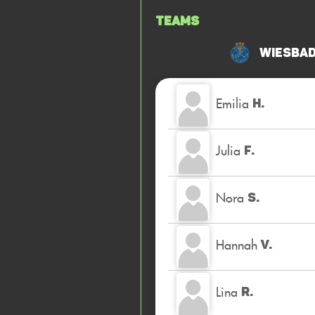
Teams
Wiesbad
Emilia
H.
Julia
F.
Nora
S.
Hannah
V.
Lina
R.