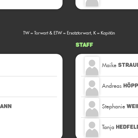
TW = Torwart & ETW = Ersatztorwart, K = Kapitän
Staff
Maike
STRAU
Andreas
HÖP
Stephanie
MANN
WEI
Tanja
HEDFEL