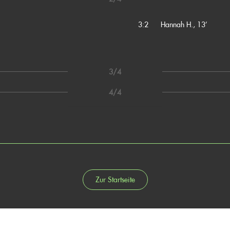
3:2
Hannah H., 13’
3/4
4/4
Zur Startseite