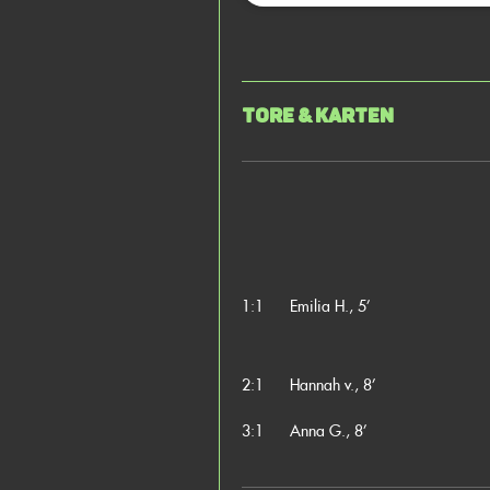
Tore & Karten
1:1
Emilia H., 5’
2:1
Hannah v., 8’
3:1
Anna G., 8’