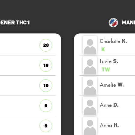
ener THC 1
Mann
Charlotte
K.
28
K
Luzie
S.
16
TW
Amelie
W.
10
Anne
D.
6
Anna
H.
5