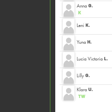
Anna
G.
K
Leni
K.
Yuna
H.
Lucia Victoria
L.
Lilly
G.
Klara
U.
TW