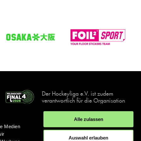
Der Hockeyliga e.V. ist zudem
verantwortlich für die Organisation
und Durchführung der Final4
Events, der deutschen Hockey-
Alle zulassen
Meisterschaften.
le Medien
ir
Auswahl erlauben