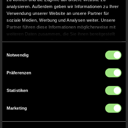
Tobias
STUMPF
analysieren. Außerdem geben wir Informationen zu Ihrer
Verwendung unserer Website an unsere Partner für
soziale Medien, Werbung und Analysen weiter. Unsere
Melanie
HAGHI
Partner führen diese Informationen möglicherweise mit
weiteren Daten zusammen, die Sie ihnen bereitgestellt
haben oder die sie im Rahmen Ihrer Nutzung der Dienste
gesammelt haben.
Einwilligungsauswahl
Notwendig
TW = Torwart & ETW = Ersatztorwart, K = Kapitän
Präferenzen
Tore & Karten
1/4
Statistiken
Marketing
0:1
Luisa G., 8’