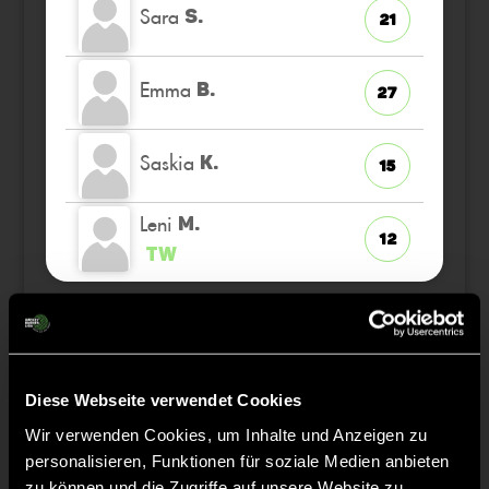
Sara
S.
21
Emma
B.
27
Saskia
K.
15
Leni
M.
12
TW
Staff
Diese Webseite verwendet Cookies
Katharina
Wir verwenden Cookies, um Inhalte und Anzeigen zu
KOPPEL
personalisieren, Funktionen für soziale Medien anbieten
zu können und die Zugriffe auf unsere Website zu