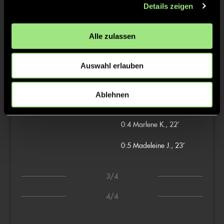
Details zeigen
0:2
Anna B., 11’
Alle zulassen
2/4
Auswahl erlauben
0:3
Lara W., 17’
Ablehnen
Leni L., 19’
0:4
Marlene K., 22’
0:5
Madeleine J., 23’
3/4
4/4