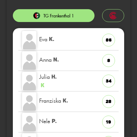
TG Frankenthal 1
Eva
K.
86
Anna
N.
8
Julia
H.
34
K
Franziska
K.
28
Nele
P.
19