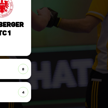
berger
TC 1
8
4