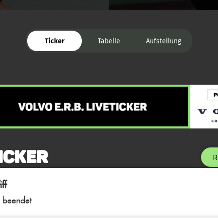
Ticker
Tabelle
Aufstellung
icker
R
ff
l beendet