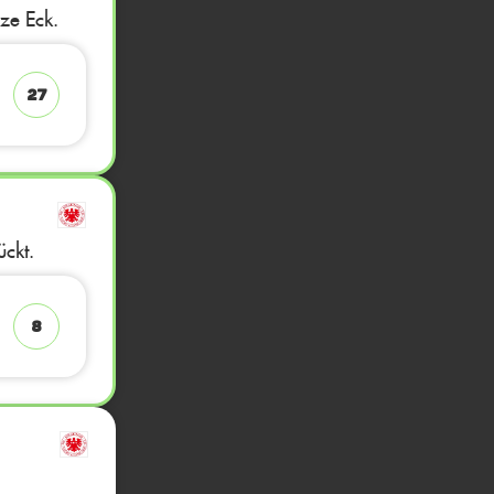
rze Eck.
27
ckt.
8