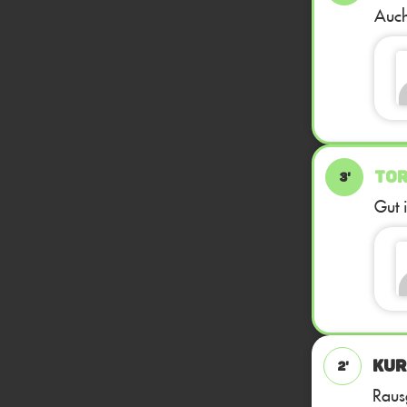
Auch
TOR
3'
Gut 
KUR
2'
Rausg