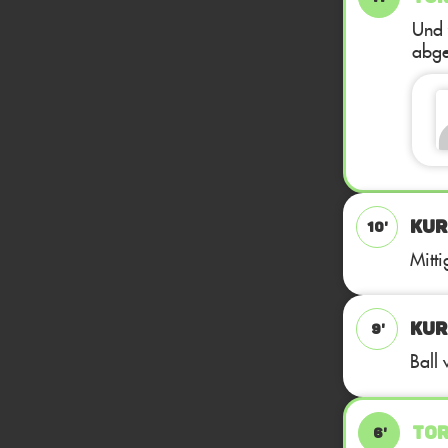
Und 
abge
KUR
10'
Mitti
KUR
9'
Ball
TOR
6'