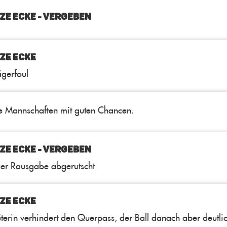
ZE ECKE - VERGEBEN
ZE ECKE
ägerfoul
e Mannschaften mit guten Chancen.
ZE ECKE - VERGEBEN
der Rausgabe abgerutscht
ZE ECKE
üterin verhindert den Querpass, der Ball danach aber deutli