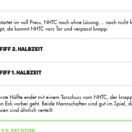
tartet im voll Press, NHTC noch ohne Lösung.... noch nicht f
ppt, da kommt NHTC vors Tor und verpasst knapp.
FIFF 2. Halbzeit
IFF 1. Halbzeit
erste Hälfte endet mit einem Torschuss vom NHTC, der knap
en Eck vorbei geht. Beide Mannschaften sind gut im Spiel, d
en sind ähnlich verteilt.
 1:2, FELDTOR