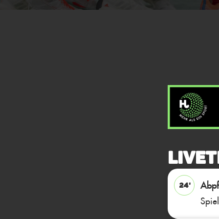
Livet
Abpfi
24'
Spie