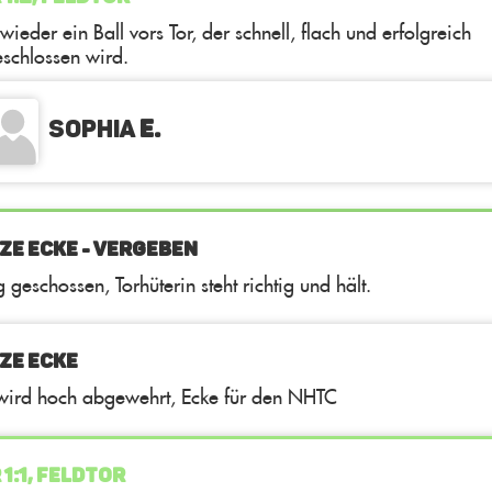
wieder ein Ball vors Tor, der schnell, flach und erfolgreich
schlossen wird.
Sophia
E.
ZE ECKE - VERGEBEN
g geschossen, Torhüterin steht richtig und hält.
ZE ECKE
 wird hoch abgewehrt, Ecke für den NHTC
 1:1, FELDTOR