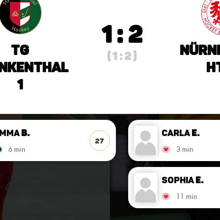
1 : 2
TG
Nürn
( 1 : 2 )
nkenthal
H
1
Emma
B.
Carla
E.
27
6 min
3 min
Sophia
E.
11 min