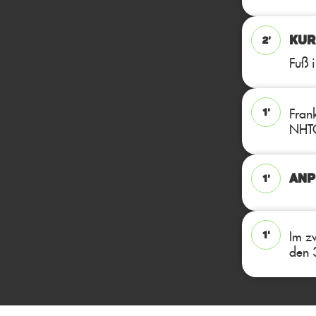
KUR
2'
Fuß 
Frank
1'
NHTC
ANPF
1'
Im z
1'
den 