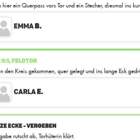
 hier ein Querpass vors Tor und ein Stecher, diesmal ins ku
Emma
B.
 0:1, FELDTOR
in den Kreis gekommen, quer gelegt und ins lange Eck gedrü
Carla
E.
ZE ECKE - VERGEBEN
abe rutscht ab, Torhüterin klärt.