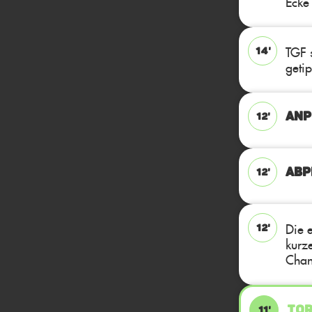
Ecke
TGF s
14'
geti
ANP
12'
ABPF
12'
Die 
12'
kurz
Chanc
TOR
11'