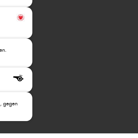
en.
l, gegen