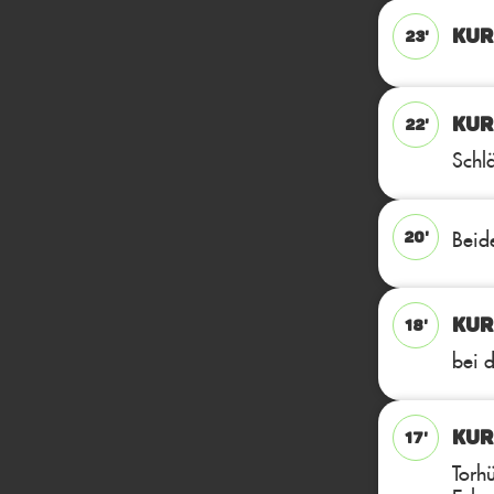
KUR
23'
KUR
22'
Schl
Beid
20'
KUR
18'
bei 
KUR
17'
Torh