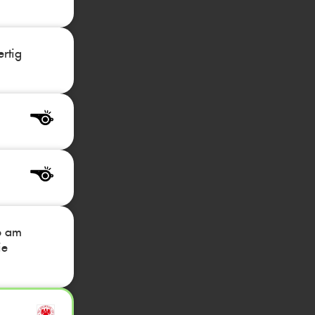
ertig
p am
ie