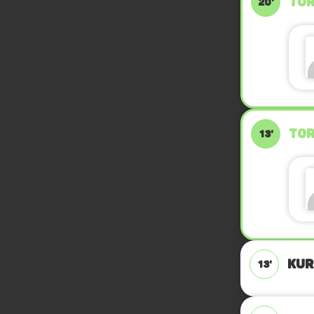
TOR
20'
TOR
13'
KUR
13'