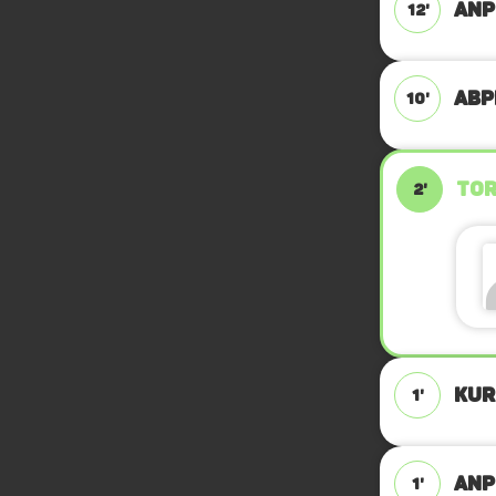
ANP
12'
ABPF
10'
TOR
2'
KUR
1'
ANPF
1'