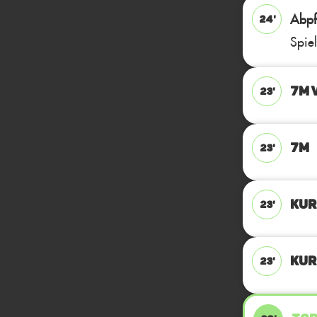
Abpfi
24'
Spie
7M 
23'
7M
23'
KUR
23'
KUR
23'