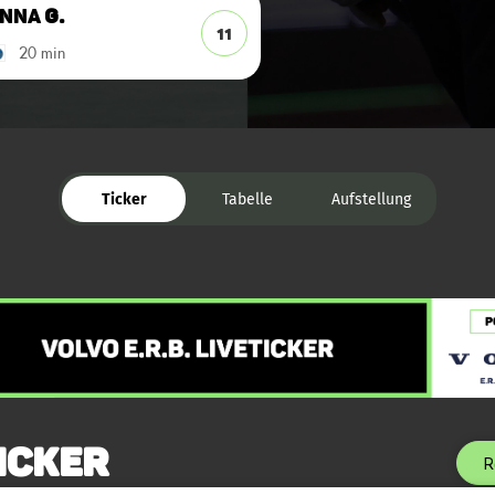
Anna
G.
11
20 min
Ticker
Tabelle
Aufstellung
icker
R