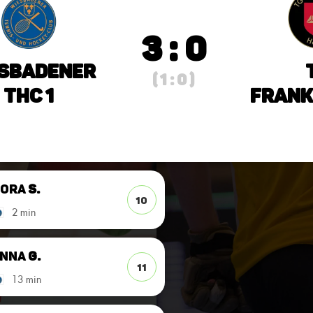
3 : 0
sbadener
( 1 : 0 )
THC 1
Frank
Nora
S.
10
2 min
Anna
G.
11
13 min