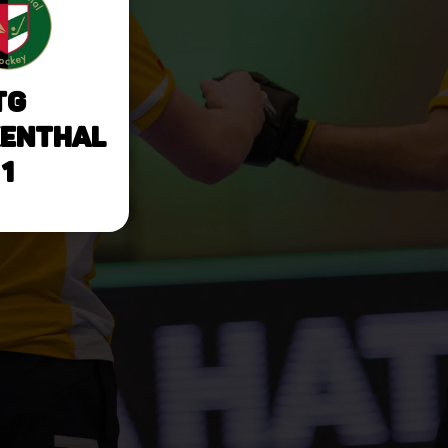
TG
enthal
1