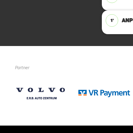
ANPF
1'
Partner