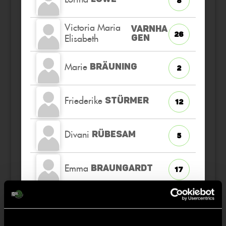
8
Victoria Maria
VARNHA
26
Elisabeth
GEN
Marie
BRÄUNING
2
Friederike
STÜRMER
12
Divani
RÜBESAM
5
Emma
BRAUNGARDT
17
Luisa
KORF
6