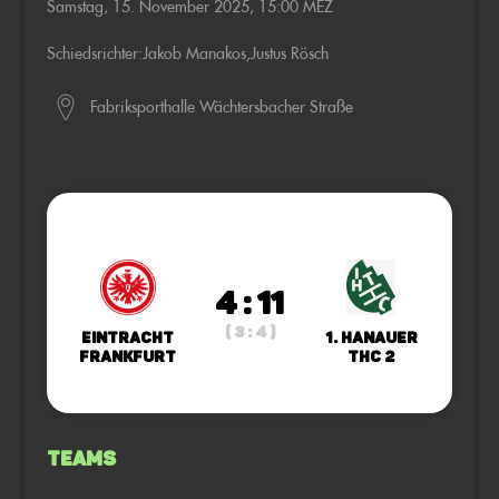
Samstag, 15. November 2025, 15:00 MEZ
Schiedsrichter:
Jakob Manakos
,
Justus Rösch
Fabriksporthalle Wächtersbacher Straße
4 : 11
( 3 : 4 )
Eintracht
1. Hanauer
Frankfurt
THC 2
Teams