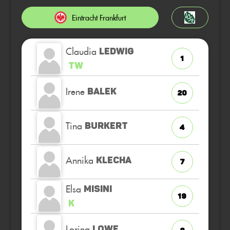
Eintracht Frankfurt
Claudia
LEDWIG
1
TW
Irene
BALEK
20
Tina
BURKERT
4
Annika
KLECHA
7
Elsa
MISINI
19
K
Lorina
LOWE