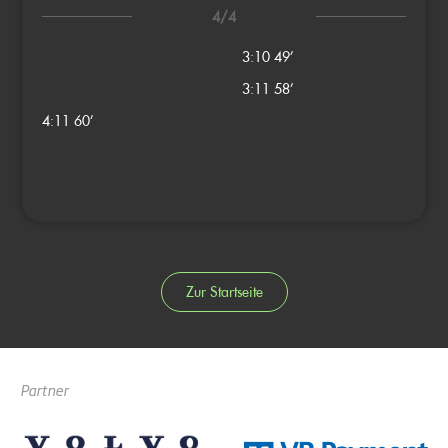
4/4
3:10
49’
3:11
58’
4:11
60’
Zur Startseite
Partner