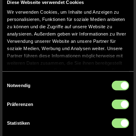
Diese Webseite verwendet Cookies
Wir verwenden Cookies, um Inhalte und Anzeigen zu
personalisieren, Funktionen für soziale Medien anbieten
Staff
zu können und die Zugriffe auf unsere Website zu
analysieren. Außerdem geben wir Informationen zu Ihrer
Nina
Verwendung unserer Website an unsere Partner für
LEMMEN
soziale Medien, Werbung und Analysen weiter. Unsere
Partner führen diese Informationen möglicherweise mit
weiteren Daten zusammen, die Sie ihnen bereitgestellt
haben oder die sie im Rahmen Ihrer Nutzung der Dienste
gesammelt haben.
TW = Torwart & ETW = Ersatztorwart, K = Kapitän
Einwilligungsauswahl
Notwendig
Tore & Karten
Präferenzen
1/4
1:0
5’
Statistiken
1:1
5’