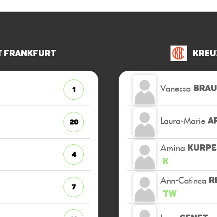
t Frankfurt
Kreu
Vanessa
BRA
1
Laura-Marie
A
20
Amina
KURPE
4
K
Ann-Catinca
R
7
TW