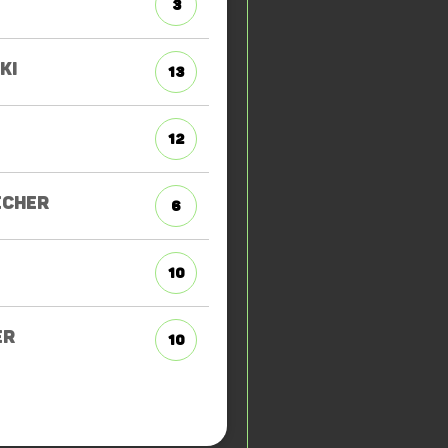
3
KI
13
12
ECHER
6
10
ER
10