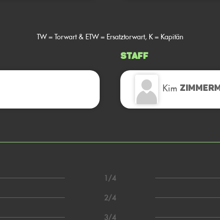
TW = Torwart & ETW = Ersatztorwart, K = Kapitän
Staff
Kim
ZIMMER
1/4
2/4
3/4