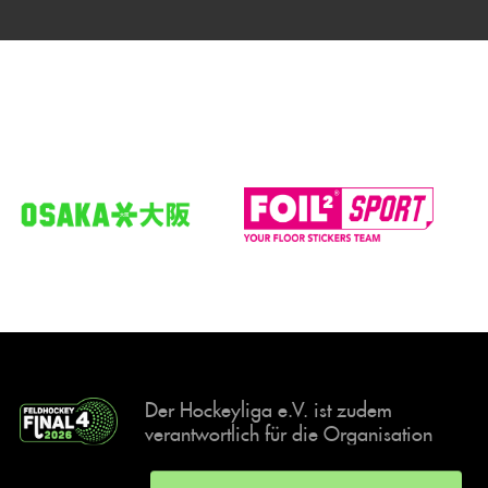
Der Hockeyliga e.V. ist zudem
verantwortlich für die Organisation
und Durchführung der Final4
Events, der deutschen Hockey-