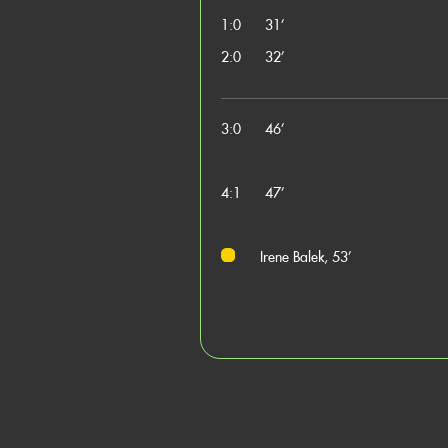
1:0
31’
2:0
32’
3:0
46’
4:1
47’
Irene Balek, 53’