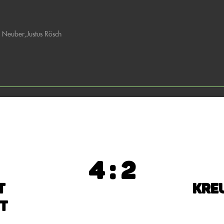
n Neuber
,
Justus Rösch
4 : 2
t
Kre
t