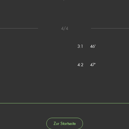
4/4
3:1
46’
4:2
47’
Zur Startseite