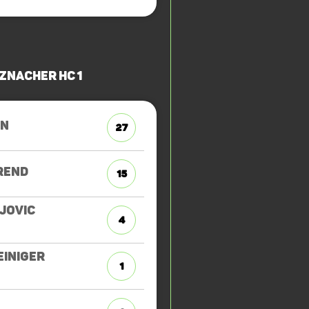
znacher HC 1
UN
27
REND
15
JOVIC
4
EINIGER
1