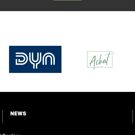
News
Login