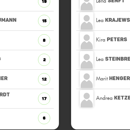
Lena
SENFT
19
Lea
UMANN
KRAJEWS
15
Kira
PETERS
8
Lea
G
STEINBR
2
Marit
MER
HENGER
12
RDT
Andrea
KETZ
17
6