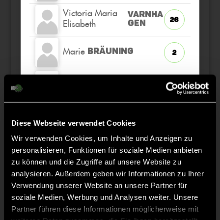
Victoria Maria
VARNHA
26
Elisabeth
GEN
Marie
BRÄUNING
2
Friederike
STÜRMER
12
Emma
BRAUNGARDT
17
Diese Webseite verwendet Cookies
ETW
Wir verwenden Cookies, um Inhalte und Anzeigen zu
Luisa
KORF
personalisieren, Funktionen für soziale Medien anbieten
6
zu können und die Zugriffe auf unsere Website zu
analysieren. Außerdem geben wir Informationen zu Ihrer
Verwendung unserer Website an unsere Partner für
soziale Medien, Werbung und Analysen weiter. Unsere
Staff
Partner führen diese Informationen möglicherweise mit