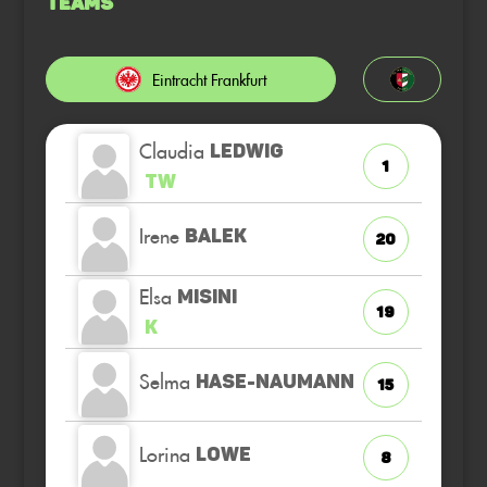
Teams
Eintracht Frankfurt
Claudia
LEDWIG
1
TW
Irene
BALEK
20
Elsa
MISINI
19
K
Selma
HASE-NAUMANN
15
Lorina
LOWE
8