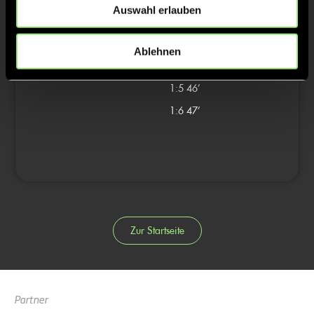
1:4
18’
Auswahl erlauben
3/4
Ablehnen
4/4
1:5
46’
1:6
47’
Zur Startseite
Partner