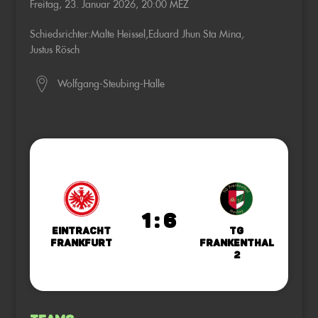
Freitag, 23. Januar 2026, 20:00 MEZ
Schiedsrichter:
Malte Heissel
,
Eduard Jhun Sta Mina
,
Justus Rösch
Wolfgang-Steubing-Halle
1 : 6
Eintracht
TG
Frankfurt
Frankenthal
2