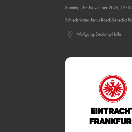
Sonntag, 30. November 2025, 12:0
Schiedsrichter:
Justus Rösch
,
Benedict Ro
Wolfgang-Steubing-Halle
Eintrach
Frankfur