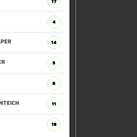
17
4
APER
14
ER
5
6
NTEICH
11
16