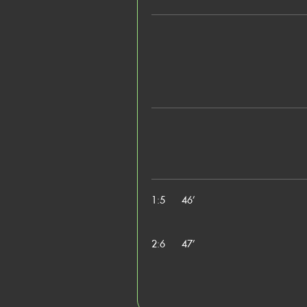
1:5
46’
2:6
47’