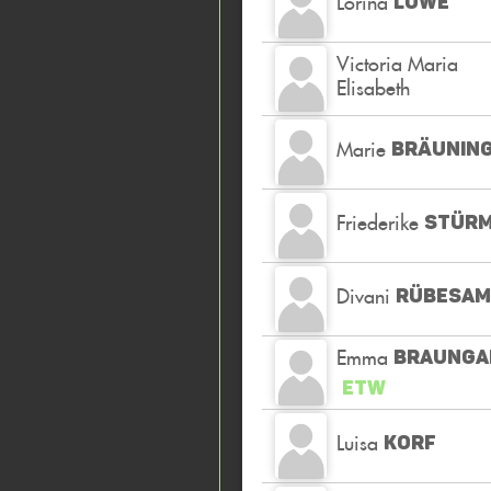
Lorina
LOWE
Victoria Maria
Elisabeth
Marie
BRÄUNIN
Friederike
STÜR
Divani
RÜBESAM
Emma
BRAUNGA
ETW
Luisa
KORF