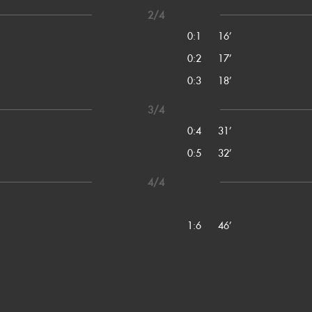
2/4
0:1
16’
0:2
17’
0:3
18’
3/4
0:4
31’
0:5
32’
4/4
1:6
46’