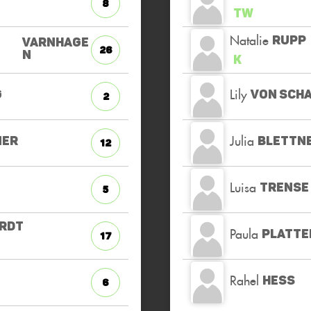
8
TW
Natalie
RUPP
VARNHAGE
26
N
K
Lily
G
VON SCH
2
Julia
MER
BLETTN
12
Luisa
TRENSE
5
RDT
Paula
PLATTE
17
Rahel
HESS
6