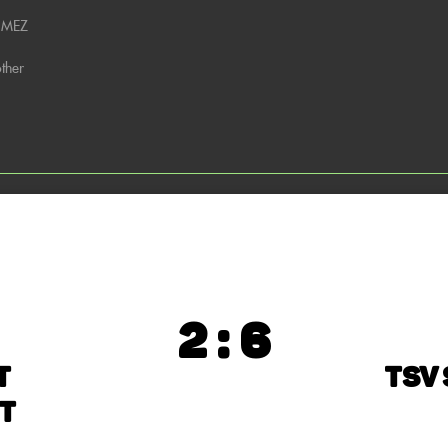
0 MEZ
ther
2 : 6
t
TSV
t