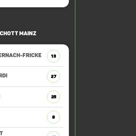
SCHOTT Mainz
ERNACH-FRICKE
13
RDI
27
R
25
8
T