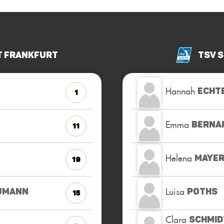
t Frankfurt
TSV 
Hannah
ECHT
1
Emma
BERNA
11
Helena
MAYE
19
Luisa
UMANN
POTHS
15
Clara
SCHMID