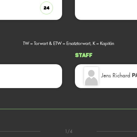
24
TW = Torwart & ETW = Ersatztorwart, K = Kapitän
Staff
Jens Richard
P
1/4