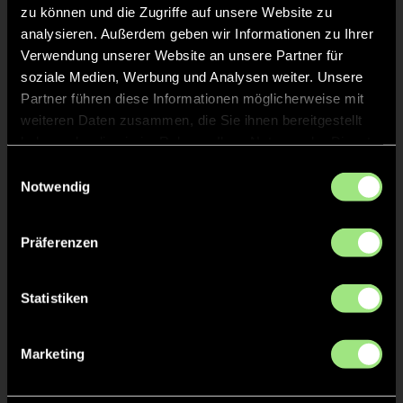
zu können und die Zugriffe auf unsere Website zu
1:0
Evelin Goldberg, 5’
analysieren. Außerdem geben wir Informationen zu Ihrer
Verwendung unserer Website an unsere Partner für
2:0
Mira Kuhbandner, 8’
soziale Medien, Werbung und Analysen weiter. Unsere
3:0
Mira Kuhbandner, 9’
Partner führen diese Informationen möglicherweise mit
weiteren Daten zusammen, die Sie ihnen bereitgestellt
4:0
Evelin Goldberg, 12’
haben oder die sie im Rahmen Ihrer Nutzung der Dienste
gesammelt haben.
Einwilligungsauswahl
4:1
Lena Senft, 14’
Notwendig
4:2
Lena Senft, 15’
Präferenzen
2/4
5:2
Svea Mertens, 17’
Statistiken
6:2
Sophie Dippel, 17’
Marketing
6:3
Kira Peters, 19’