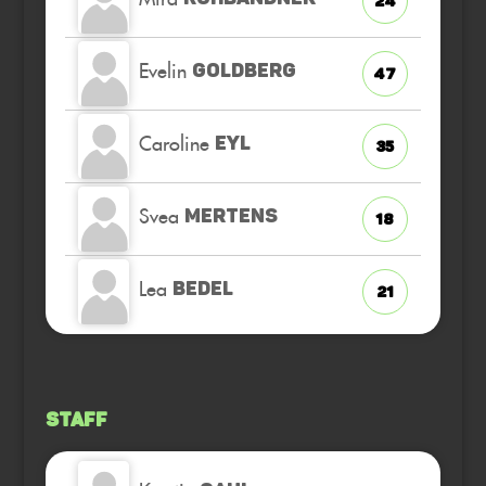
24
Evelin
GOLDBERG
47
Caroline
EYL
35
Svea
MERTENS
18
Lea
BEDEL
21
Staff