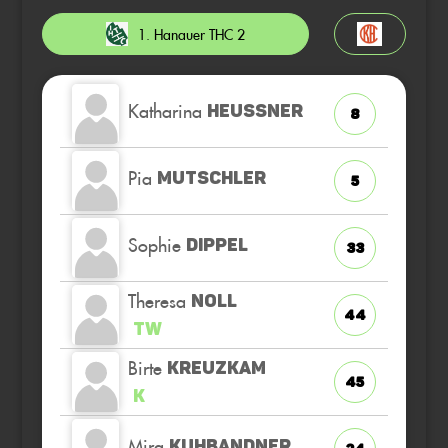
1. Hanauer THC 2
Katharina
HEUSSNER
8
Pia
MUTSCHLER
5
Sophie
DIPPEL
33
Theresa
NOLL
44
TW
Birte
KREUZKAM
45
K
Mira
KUHBANDNER