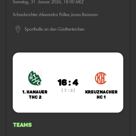
Samstag, 31. Januar 2026, 18:00 MEZ
Schiedsrichter:
Alexandra Pollex
,
Jonas Reimann
Sporthalle an den Güntherteichen
16 : 4
( 7 : 3 )
1. Hanauer
Kreuznacher
THC 2
HC 1
Teams