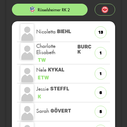
Rüsselsheimer RK 2
Nicoletta
BIEHL
13
Charlotte
BURC
Elisabeth
K
1
TW
Nele
KYKAL
1
ETW
Jessie
STEFFL
6
K
Sarah
GÖVERT
5