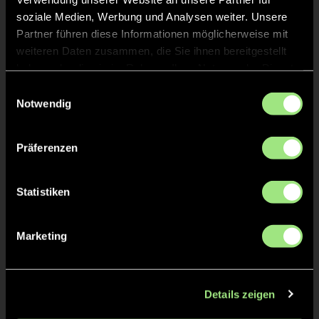
Staff
soziale Medien, Werbung und Analysen weiter. Unsere
Partner führen diese Informationen möglicherweise mit
weiteren Daten zusammen, die Sie ihnen bereitgestellt
Phil
BOSCHE
haben oder die sie im Rahmen Ihrer Nutzung der Dienste
gesammelt haben.
Einwilligungsauswahl
Notwendig
Ralf
BECKER
Präferenzen
TW = Torwart & ETW = Ersatztorwart, K = Kapitän
Statistiken
Tore & Karten
Marketing
1/4
1:0
1’
Details zeigen
2:0
2’