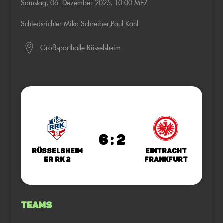
Samstag, 06. Dezember 2025, 10:00 MEZ
Schiedsrichter:
Mika Schreiber
,
Paul Kahl
Großsporthalle Rüsselsheim
6 : 2
Rüsselsheim
Eintracht
er RK 2
Frankfurt
Teams