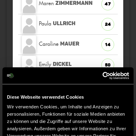
Maren
ZIMMERMANN
47
Paula
ULLRICH
24
Caroline
MAUER
14
Emily
DICKEL
50
Finja
STRANGFELD
7
Diese Webseite verwendet Cookies
Cheyenne
DEMIRARSL
42
Wir verwenden Cookies, um Inhalte und Anzeigen zu
Jolie
AN
personalisieren, Funktionen für soziale Medien anbieten
zu können und die Zugriffe auf unsere Website zu
analysieren. Außerdem geben wir Informationen zu Ihrer
Verwendung unserer Website an unsere Partner für