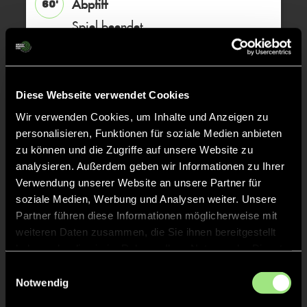
Abpfiff
60'
Spiel beendet
TOR 2:2, KURZE ECKE - TOR
52'
Diese Webseite verwendet Cookies
TOR 2:1, FELDTOR
Wir verwenden Cookies, um Inhalte und Anzeigen zu
46'
personalisieren, Funktionen für soziale Medien anbieten
zu können und die Zugriffe auf unsere Website zu
TOR 1:1, FELDTOR
analysieren. Außerdem geben wir Informationen zu Ihrer
16'
Verwendung unserer Website an unsere Partner für
soziale Medien, Werbung und Analysen weiter. Unsere
GELBE KARTE
15'
Partner führen diese Informationen möglicherweise mit
weiteren Daten zusammen, die Sie ihnen bereitgestellt
haben oder die sie im Rahmen Ihrer Nutzung der Dienste
gesammelt haben.
Einwilligungsauswahl
Notwendig
Laetitia
Kopp
51