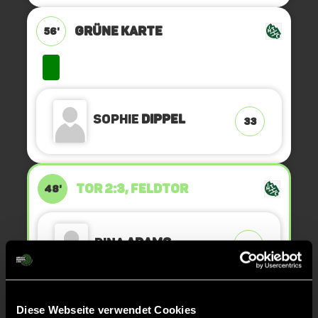
GRÜNE KARTE
56'
Sophie
Dippel
33
TOR 2:3, FELDTOR
48'
Dina
Adams
20
Diese Webseite verwendet Cookies
ANPFIFF 4. Viertel
45'