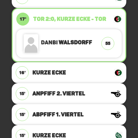
TOR 2:0, KURZE ECKE - TOR
17'
Danbi
Walsdorff
55
KURZE ECKE
16'
ANPFIFF 2. Viertel
15'
ABPFIFF 1. Viertel
15'
KURZE ECKE
15'