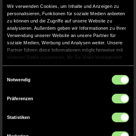
Wir verwenden Cookies, um Inhalte und Anzeigen zu
personalisieren, Funktionen für soziale Medien anbieten
ABPFIFF 3. Viertel
45'
zu können und die Zugriffe auf unsere Website zu
analysieren. Außerdem geben wir Informationen zu Ihrer
Verwendung unserer Website an unsere Partner für
TOR 2:2, FELDTOR
45'
soziale Medien, Werbung und Analysen weiter. Unsere
Partner führen diese Informationen möglicherweise mit
weiteren Daten zusammen, die Sie ihnen bereitgestellt
Evelin
Goldberg
47
haben oder die sie im Rahmen Ihrer Nutzung der Dienste
gesammelt haben.
Einwilligungsauswahl
Notwendig
TOR 2:1, 7M
44'
Präferenzen
Sophie
Dippel
33
Statistiken