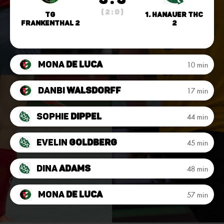
( 2 : 0 )
TG
1. Hanauer THC
Frankenthal 2
2
Mona
de Luca
10 min
Danbi
Walsdorff
17 min
Sophie
Dippel
44 min
Evelin
Goldberg
45 min
Dina
Adams
48 min
Mona
de Luca
57 min