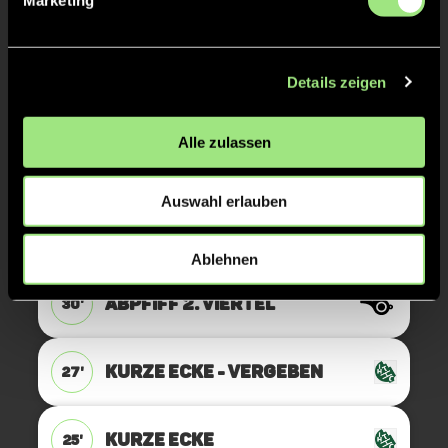
Marketing
7M
44'
Details zeigen
7M VERGEBEN
41'
Alle zulassen
7M
40'
Auswahl erlauben
ANPFIFF 3. Viertel
30'
Ablehnen
ABPFIFF 2. Viertel
30'
KURZE ECKE - VERGEBEN
27'
KURZE ECKE
25'