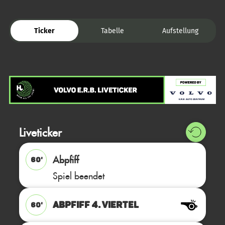
Ticker
Tabelle
Aufstellung
Liveticker
Abpfiff
60'
Spiel beendet
ABPFIFF 4. Viertel
60'