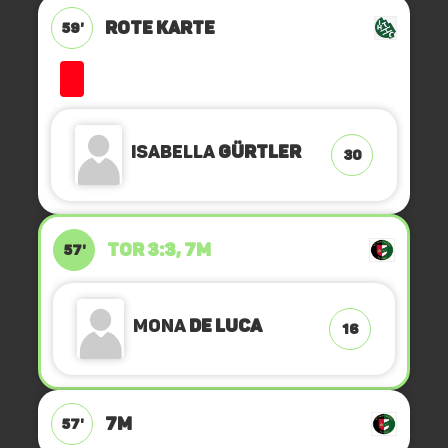
ROTE KARTE
59'
Isabella
Gürtler
30
TOR 3:3, 7M
57'
Mona
de Luca
16
7M
57'