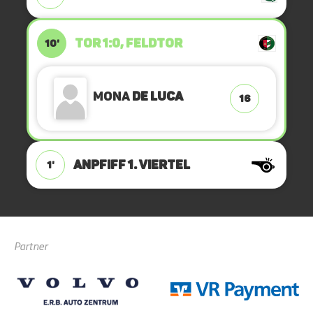
TOR 1:0, FELDTOR
10'
Mona
de Luca
16
ANPFIFF 1. Viertel
1'
Partner