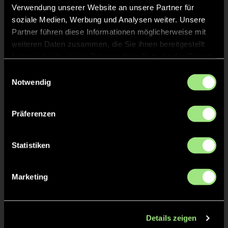
Verwendung unserer Website an unsere Partner für
Staff
soziale Medien, Werbung und Analysen weiter. Unsere
Partner führen diese Informationen möglicherweise mit
Bernd
LAUER
weiteren Daten zusammen, die Sie ihnen bereitgestellt
haben oder die sie im Rahmen Ihrer Nutzung der Dienste
gesammelt haben.
Einwilligungsauswahl
Kelly
LAUER
Notwendig
Präferenzen
TW = Torwart & ETW = Ersatztorwart, K = Kapitän
Statistiken
Tore & Karten
Marketing
1/4
1:0
Kara Ertl, 9’
Details zeigen
2:0
Jana Blase, 9’