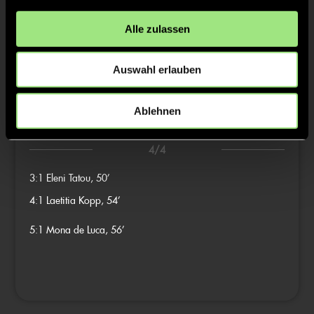
Alle zulassen
2/4
Auswahl erlauben
3/4
2:1
Vanessa Braun, 40’
Ablehnen
4/4
3:1
Eleni Tatou, 50’
4:1
Laetitia Kopp, 54’
5:1
Mona de Luca, 56’