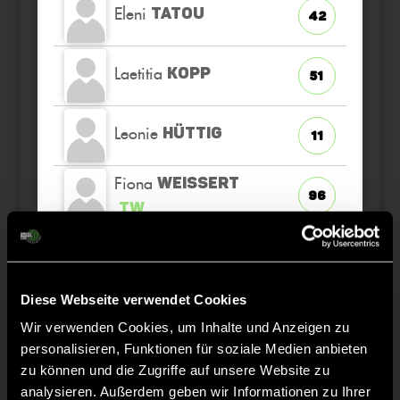
Eleni
TATOU
42
Laetitia
KOPP
51
Leonie
HÜTTIG
11
Fiona
WEISSERT
96
TW
Johanna
WOLF
71
Elena
Diese Webseite verwendet Cookies
STANG
31
K
Wir verwenden Cookies, um Inhalte und Anzeigen zu
personalisieren, Funktionen für soziale Medien anbieten
zu können und die Zugriffe auf unsere Website zu
analysieren. Außerdem geben wir Informationen zu Ihrer