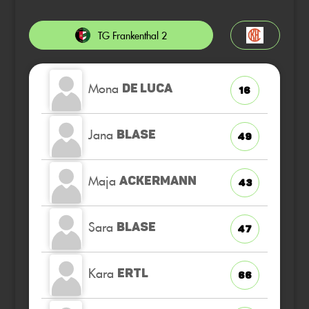
TG Frankenthal 2
Mona
DE LUCA
16
Jana
BLASE
49
Maja
ACKERMANN
43
Sara
BLASE
47
Kara
ERTL
66