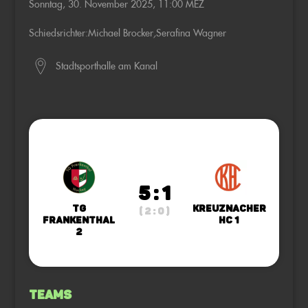
Sonntag, 30. November 2025, 11:00 MEZ
Schiedsrichter:
Michael Brocker
,
Serafina Wagner
Stadtsporthalle am Kanal
5 : 1
TG
Kreuznacher
( 2 : 0 )
Frankenthal
HC 1
2
Teams