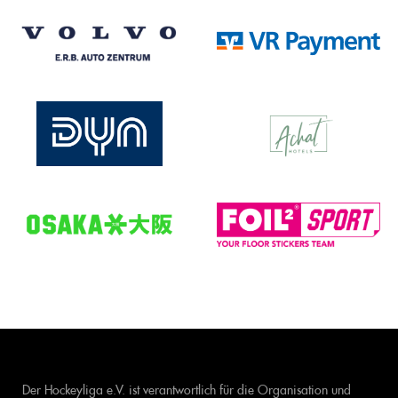
Der Hockeyliga e.V. ist verantwortlich für die Organisation und