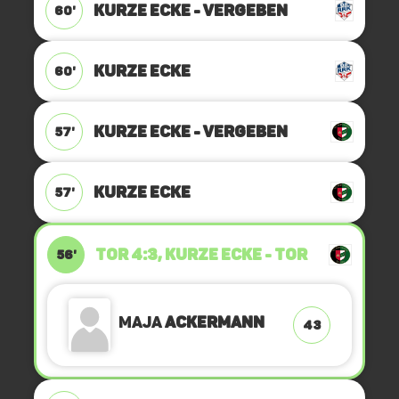
KURZE ECKE - VERGEBEN
60'
KURZE ECKE
60'
KURZE ECKE - VERGEBEN
57'
KURZE ECKE
57'
TOR 4:3, KURZE ECKE - TOR
56'
Maja
Ackermann
43