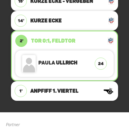
KURZE ECKE - VERGEBEN
15'
KURZE ECKE
14'
TOR 0:1, FELDTOR
2'
Paula
Ullrich
24
ANPFIFF 1. Viertel
1'
Partner