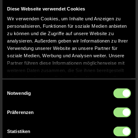
KURZE ECKE
43'
Diese Webseite verwendet Cookies
Wir verwenden Cookies, um Inhalte und Anzeigen zu
KURZE ECKE - VERGEBEN
42'
personalisieren, Funktionen für soziale Medien anbieten
zu können und die Zugriffe auf unsere Website zu
analysieren. Außerdem geben wir Informationen zu Ihrer
KURZE ECKE
42'
Verwendung unserer Website an unsere Partner für
soziale Medien, Werbung und Analysen weiter. Unsere
Partner führen diese Informationen möglicherweise mit
KURZE ECKE - VERGEBEN
37'
weiteren Daten zusammen, die Sie ihnen bereitgestellt
haben oder die sie im Rahmen Ihrer Nutzung der Dienste
KURZE ECKE
gesammelt haben.
37'
Einwilligungsauswahl
Notwendig
TOR 3:2, FELDTOR
36'
Präferenzen
Cheyenne Jolie
42
Statistiken
Demirarslan