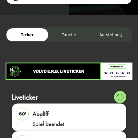
Ticker
Tabelle
Aufstellung
Liveticker
Abpfiff
60'
Spiel beendet