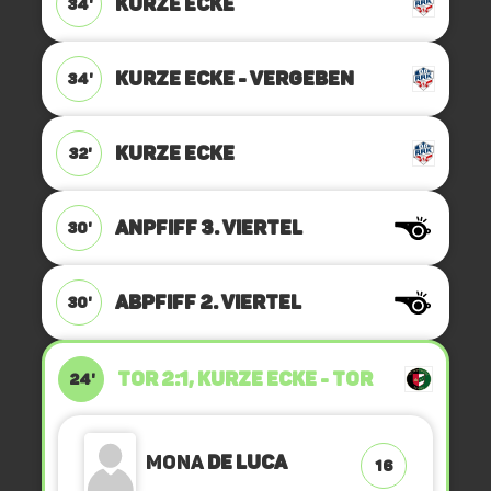
KURZE ECKE
34'
KURZE ECKE - VERGEBEN
34'
KURZE ECKE
32'
ANPFIFF 3. Viertel
30'
ABPFIFF 2. Viertel
30'
TOR 2:1, KURZE ECKE - TOR
24'
Mona
de Luca
16