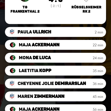
( 2 : 1 )
TG
Rüsselsheimer
Frankenthal 2
RK 2
Paula
Ullrich
2 min
Maja
Ackermann
22 min
Mona
de Luca
24 min
Laetitia
Kopp
35 min
Cheyenne Jolie
Demirarslan
36 min
Maren
Zimmermann
45 min
Maja
Ackermann
56 min