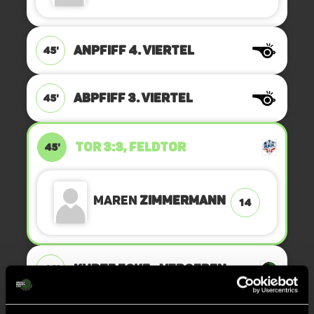
ANPFIFF 4. Viertel
45'
ABPFIFF 3. Viertel
45'
TOR 3:3, FELDTOR
45'
Maren
Zimmermann
14
KURZE ECKE - VERGEBEN
43'