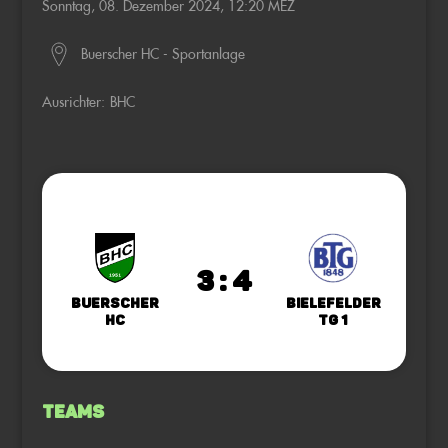
Sonntag, 08. Dezember 2024, 12:20 MEZ
Buerscher HC - Sportanlage
Ausrichter:
BHC
3 : 4
Buerscher
Bielefelder
HC
TG 1
Teams