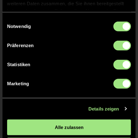
weiteren Daten zusammen, die Sie ihnen bereitgestellt
haben oder die sie im Rahmen Ihrer Nutzung der Dienste
Tore & Karten
gesammelt haben.
Einwilligungsauswahl
Notwendig
1/4
0:1
Luca P., 5’
Präferenzen
0:2
Thore Maximilian M.,
6’
Statistiken
1:2
Henri B., 7’
2:2
Junus Noel B., 10’
Marketing
2/4
Details zeigen
2:3
Luca P., 17’
Alle zulassen