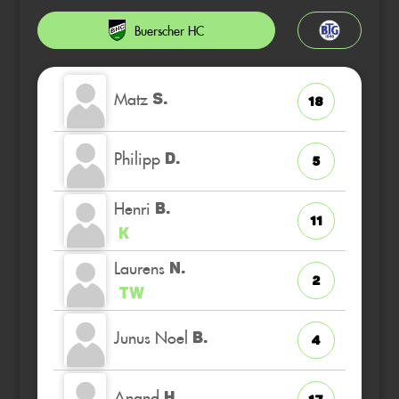
Buerscher HC
Matz
S.
18
Philipp
D.
5
Henri
B.
11
K
Laurens
N.
2
TW
Junus Noel
B.
4
Anand
H.