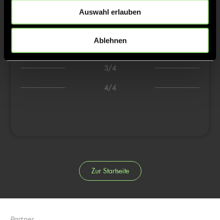
Auswahl erlauben
2:4
Samuel L., 28’
Ablehnen
3:4
Henri B., 30’
3/4
4/4
Zur Startseite
Partner