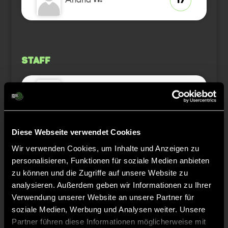
17
Staff
Andrea
BREDAU
Felix
LÜCKE
Diese Webseite verwendet Cookies
Wir verwenden Cookies, um Inhalte und Anzeigen zu
Nicole
personalisieren, Funktionen für soziale Medien anbieten
NEUHAUS
zu können und die Zugriffe auf unsere Website zu
analysieren. Außerdem geben wir Informationen zu Ihrer
Verwendung unserer Website an unsere Partner für
soziale Medien, Werbung und Analysen weiter. Unsere
Partner führen diese Informationen möglicherweise mit
TW = Torwart & ETW = Ersatztorwart, K = Kapitän