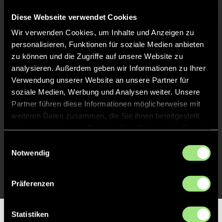
Liveticker
Diese Webseite verwendet Cookies
Wir verwenden Cookies, um Inhalte und Anzeigen zu
Abpfiff
personalisieren, Funktionen für soziale Medien anbieten
30'
zu können und die Zugriffe auf unsere Website zu
Spiel beendet
analysieren. Außerdem geben wir Informationen zu Ihrer
Verwendung unserer Website an unsere Partner für
TOR 0:1, FELDTOR
18'
soziale Medien, Werbung und Analysen weiter. Unsere
Partner führen diese Informationen möglicherweise mit
weiteren Daten zusammen, die Sie ihnen bereitgestellt
TOR 0:1, FELDTOR
17'
haben oder die sie im Rahmen Ihrer Nutzung der Dienste
gesammelt haben.
Einwilligungsauswahl
Notwendig
TOR 0:1, FELDTOR
16'
Präferenzen
Statistiken
Partner