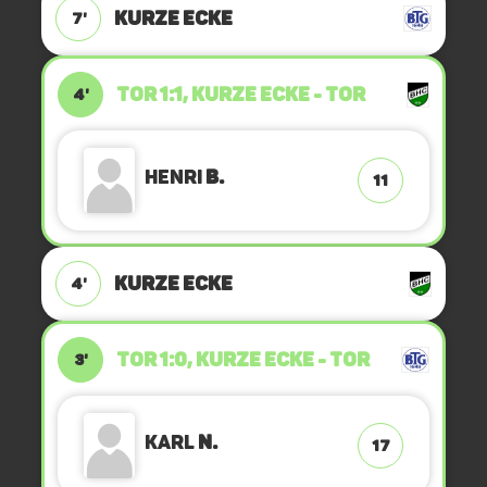
KURZE ECKE
7'
TOR 1:1, KURZE ECKE - TOR
4'
Henri
B.
11
KURZE ECKE
4'
TOR 1:0, KURZE ECKE - TOR
3'
Karl
N.
17