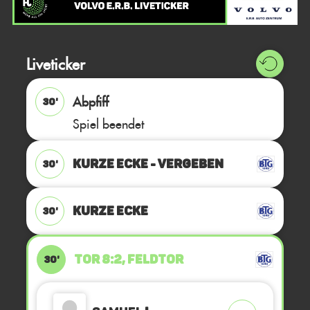
Liveticker
Abpfiff
30'
Spiel beendet
KURZE ECKE - VERGEBEN
30'
KURZE ECKE
30'
TOR 8:2, FELDTOR
30'