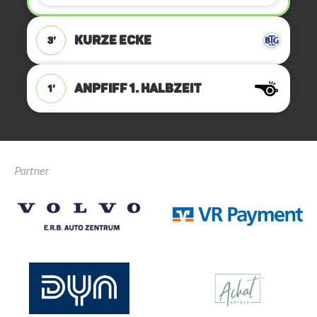
KURZE ECKE
3'
ANPFIFF 1. Halbzeit
1'
Partner