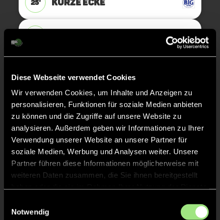
KURZE ECKE
25'
KURZE ECKE - VERGEBEN
23'
KURZE ECKE
22'
Diese Webseite verwendet Cookies
Wir verwenden Cookies, um Inhalte und Anzeigen zu
TOR 5:2, FELDTOR
17'
personalisieren, Funktionen für soziale Medien anbieten
zu können und die Zugriffe auf unsere Website zu
analysieren. Außerdem geben wir Informationen zu Ihrer
Verwendung unserer Website an unsere Partner für
Luca
P.
42
soziale Medien, Werbung und Analysen weiter. Unsere
Partner führen diese Informationen möglicherweise mit
weiteren Daten zusammen, die Sie ihnen bereitgestellt
haben oder die sie im Rahmen Ihrer Nutzung der Dienste
ANPFIFF 2. Halbzeit
15'
gesammelt haben.
Einwilligungsauswahl
Notwendig