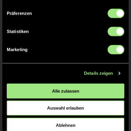
ABPFIFF 1. Halbzeit
15'
Präferenzen
TOR 4:2, FELDTOR
15'
Statistiken
Karl
N.
17
Marketing
KURZE ECKE - VERGEBEN
13'
Details zeigen
Alle zulassen
KURZE ECKE
13'
Auswahl erlauben
TOR 3:2, FELDTOR
11'
Ablehnen