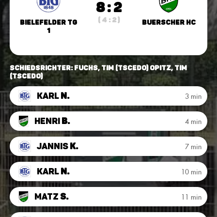
8 : 2
( 4 : 2 )
Bielefelder TG
Buerscher HC
1
Schiedsrichter: Fuchs, Tim (TSCEDO) Opitz, Tim
(TSCEDO)
Karl
N.
3 min
Henri
B.
4 min
Jannis
K.
7 min
Karl
N.
10 min
Matz
S.
11 min