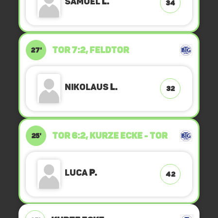
Samuel
L.
34
TOR 7:2, FELDTOR
27'
Nikolaus
L.
32
TOR 6:2, KURZE ECKE - TOR
25'
Luca
P.
42