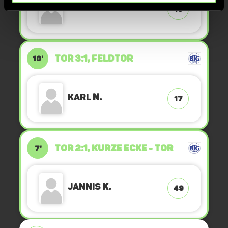
Matz
S.
18
TOR 3:1, FELDTOR
10'
Karl
N.
17
TOR 2:1, KURZE ECKE - TOR
7'
Jannis
K.
49