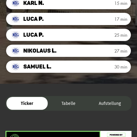
Karl
N.
15 min
Luca
P.
17 min
Luca
P.
25 min
Nikolaus
L.
27 min
Samuel
L.
30 min
Ticker
Tabelle
Aufstellung