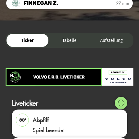
Finnegan
Z.
27 min
Ticker
Tabelle
Aufstellung
Liveticker
Abpfiff
30'
Spiel beendet