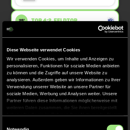
TOR 4:2, FELDTOR
25'
TOR 3:2, KURZE ECKE - TOR
20'
Diese Webseite verwendet Cookies
Wir verwenden Cookies, um Inhalte und Anzeigen zu
Jannis
K.
49
personalisieren, Funktionen für soziale Medien anbieten
zu können und die Zugriffe auf unsere Website zu
analysieren. Außerdem geben wir Informationen zu Ihrer
Verwendung unserer Website an unsere Partner für
KURZE ECKE
20'
soziale Medien, Werbung und Analysen weiter. Unsere
Partner führen diese Informationen möglicherweise mit
weiteren Daten zusammen, die Sie ihnen bereitgestellt
ANPFIFF 2. Halbzeit
15'
haben oder die sie im Rahmen Ihrer Nutzung der Dienste
gesammelt haben.
Einwilligungsauswahl
Notwendig