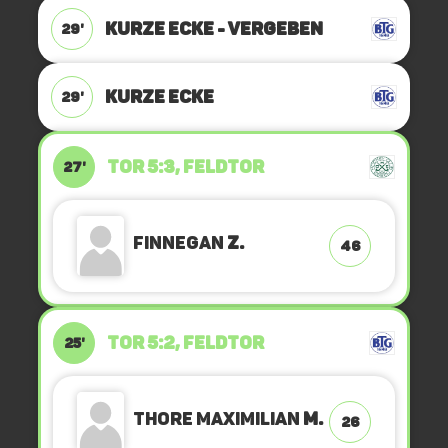
KURZE ECKE - VERGEBEN
29'
KURZE ECKE
29'
TOR 5:3, FELDTOR
27'
Finnegan
Z.
46
TOR 5:2, FELDTOR
25'
Thore Maximilian
M.
26