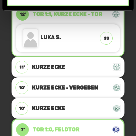
TOR 1:1, KURZE ECKE - TOR
12'
Luka
S.
33
KURZE ECKE
11'
KURZE ECKE - VERGEBEN
10'
KURZE ECKE
10'
TOR 1:0, FELDTOR
7'