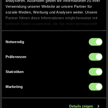
analysieren. Außerdem geben wir Informationen zu Ihrer
Verwendung unserer Website an unsere Partner für
KURZE ECKE
26'
soziale Medien, Werbung und Analysen weiter. Unsere
Partner führen diese Informationen möglicherweise mit
KURZE ECKE - VERGEBEN
18'
weiteren Daten zusammen, die Sie ihnen bereitgestellt
haben oder die sie im Rahmen Ihrer Nutzung der Dienste
gesammelt haben.
Einwilligungsauswahl
KURZE ECKE
17'
Notwendig
ANPFIFF 2. Halbzeit
15'
Präferenzen
Statistiken
ABPFIFF 1. Halbzeit
15'
Marketing
KURZE ECKE - VERGEBEN
8'
KURZE ECKE
7'
Details zeigen