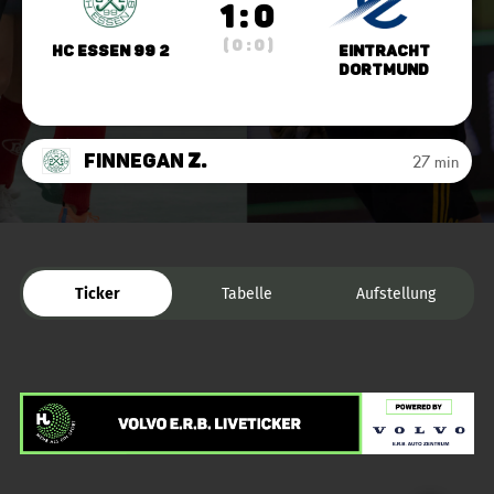
1 : 0
( 0 : 0 )
HC Essen 99 2
Eintracht
Dortmund
Finnegan
Z.
27 min
Ticker
Tabelle
Aufstellung