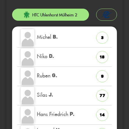
HTC Uhlenhorst Mülheim 2
Michel
B.
3
Niko
D.
18
Ruben
G.
9
Silas
J.
77
Hans Friedrich
P.
14