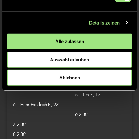
1:0
Silas J., 4’
Details zeigen
2:0
Julius S., 10’
Alle zulassen
3:0
Silas J., 13’
4:0
Nik R., 13’
Auswahl erlauben
5:0
Nik R., 14’
Ablehnen
2/4
5:1
Tim F., 17’
6:1
Hans Friedrich P., 22’
6:2
30’
7:2
30’
8:2
30’