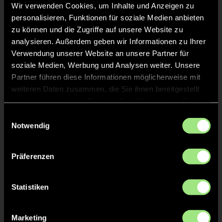
Wir verwenden Cookies, um Inhalte und Anzeigen zu
Staff
personalisieren, Funktionen für soziale Medien anbieten
zu können und die Zugriffe auf unsere Website zu
analysieren. Außerdem geben wir Informationen zu Ihrer
Tim
WELSCH
Verwendung unserer Website an unsere Partner für
soziale Medien, Werbung und Analysen weiter. Unsere
Dennis
HOLTHAUS
Partner führen diese Informationen möglicherweise mit
weiteren Daten zusammen, die Sie ihnen bereitgestellt
haben oder die sie im Rahmen Ihrer Nutzung der Dienste
Verena
JUDT
gesammelt haben.
Einwilligungsauswahl
Notwendig
Präferenzen
TW = Torwart & ETW = Ersatztorwart, K = Kapitän
Statistiken
Tore & Karten
Marketing
1/4