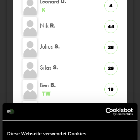
Leonard
U.
4
K
Nik
R.
44
Julius
S.
26
Silas
S.
29
Ben
B.
19
TW
Ludwig
R.
55
Diese Webseite verwendet Cookies