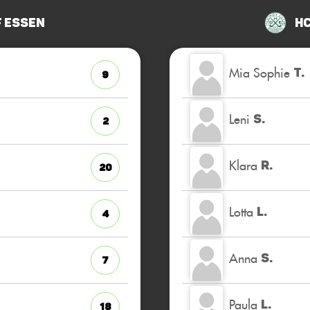
 Essen
HC
Mia Sophie
T.
9
Leni
S.
2
Klara
R.
20
Lotta
L.
4
Anna
S.
7
Paula
L.
18