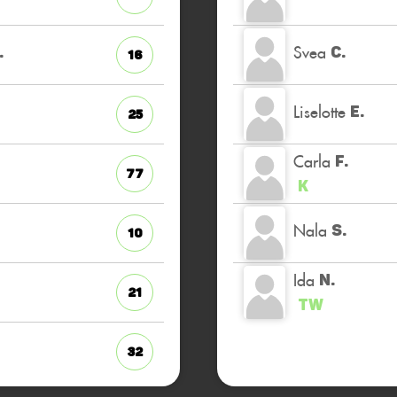
Svea
.
C.
16
Liselotte
E.
25
Carla
F.
77
K
Nala
S.
10
Ida
N.
21
TW
32