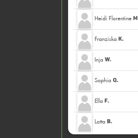
Heidi Florentine
M
Franziska
K.
Inja
W.
Sophia
Q.
Ella
F.
Lotta
B.