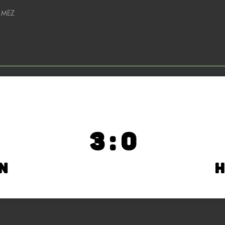
0 MEZ
3 : 0
n
H