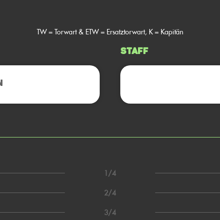
TW = Torwart & ETW = Ersatztorwart, K = Kapitän
Staff
N
1/4
2/4
3/4