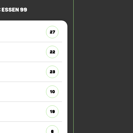
 Essen 99
27
22
23
10
19
6