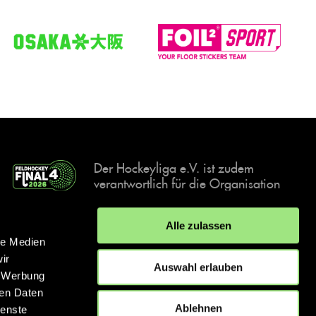
Der Hockeyliga e.V. ist zudem
verantwortlich für die Organisation
und Durchführung der Final4
Events, der deutschen Hockey-
Alle zulassen
Meisterschaften.
le Medien
ir
Auswahl erlauben
, Werbung
ren Daten
IMPRESSUM
DATENSCHUTZERKLÄRUNG
Ablehnen
ienste