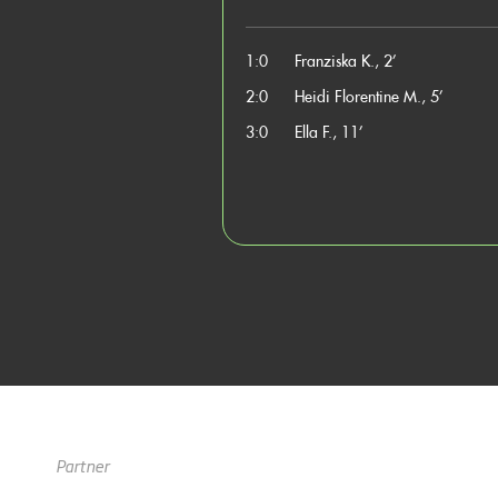
1:0
Franziska K., 2’
2:0
Heidi Florentine M., 5’
3:0
Ella F., 11’
Partner