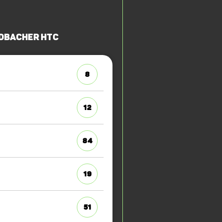
dbacher HTC
8
12
84
19
51