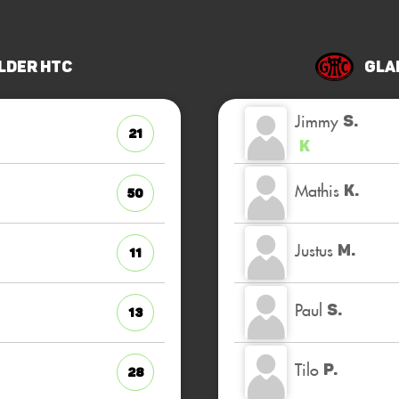
lder HTC
Gla
Jimmy
S.
21
K
Mathis
K.
50
Justus
M.
11
Paul
S.
13
Tilo
P.
28