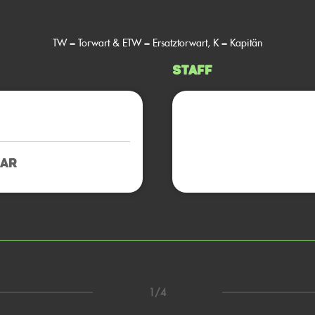
TW = Torwart & ETW = Ersatztorwart, K = Kapitän
Staff
MAR
1/4