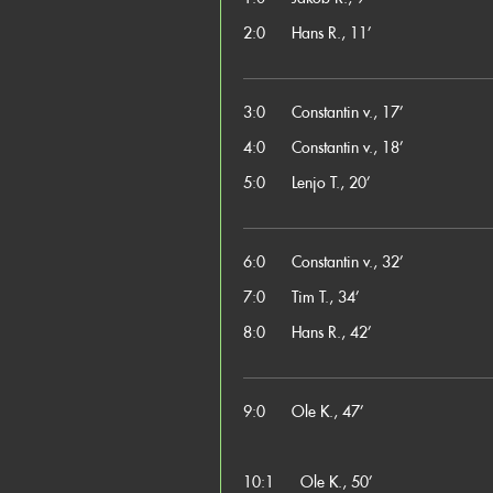
2:0
Hans R., 11’
3:0
Constantin v., 17’
4:0
Constantin v., 18’
5:0
Lenjo T., 20’
6:0
Constantin v., 32’
7:0
Tim T., 34’
8:0
Hans R., 42’
9:0
Ole K., 47’
10:1
Ole K., 50’