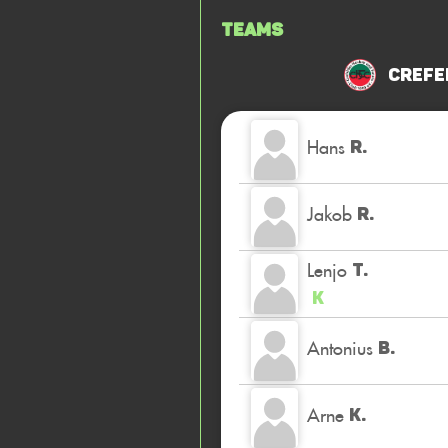
Teams
Crefe
Hans
R.
Jakob
R.
Lenjo
T.
K
Antonius
B.
Arne
K.