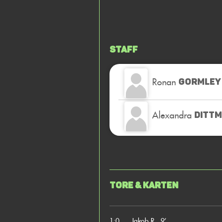
Staff
Ronan
GORMLEY
Alexandra
DITT
Tore & Karten
1:0
Jakob R., 9’