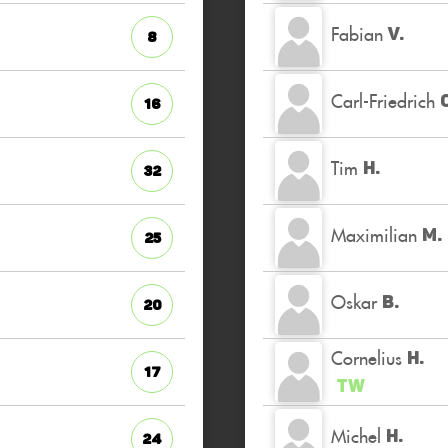
Fabian
V.
8
Carl-Friedrich
16
Tim
H.
32
Maximilian
M.
25
Oskar
B.
20
Cornelius
H.
17
TW
Michel
H.
24