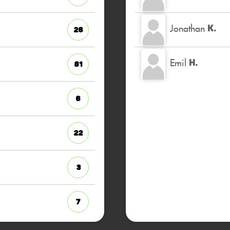
Jonathan
K.
26
Emil
H.
81
6
22
3
7