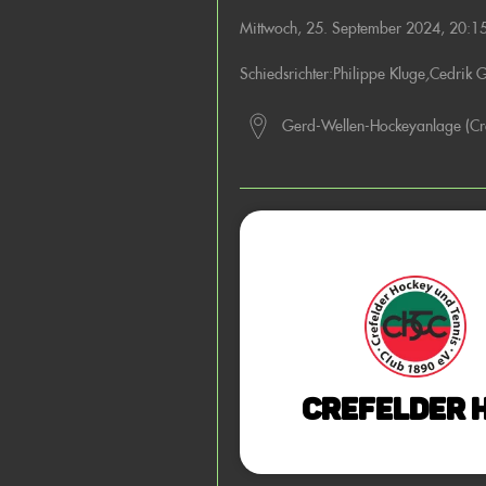
Mittwoch, 25. September 2024, 20:1
Schiedsrichter:
Philippe Kluge
,
Cedrik G
Gerd-Wellen-Hockeyanlage (Cr
Crefelder 