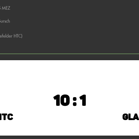
5 MEZ
ursch
efelder HTC)
10 : 1
HTC
Gla