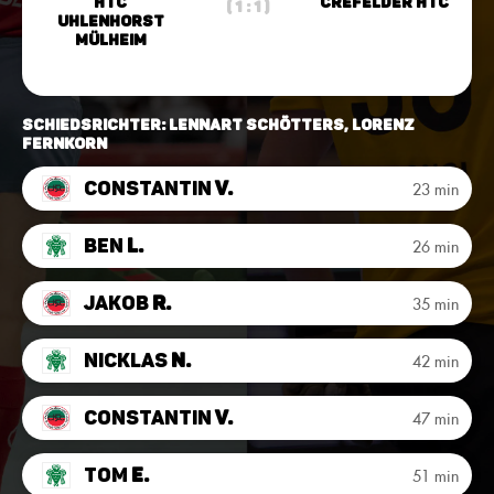
HTC
Crefelder HTC
( 1 : 1 )
Uhlenhorst
Mülheim
Schiedsrichter: Lennart Schötters, Lorenz
Fernkorn
Constantin
v.
23 min
Ben
L.
26 min
Jakob
R.
35 min
Nicklas
N.
42 min
Constantin
v.
47 min
Tom
E.
51 min