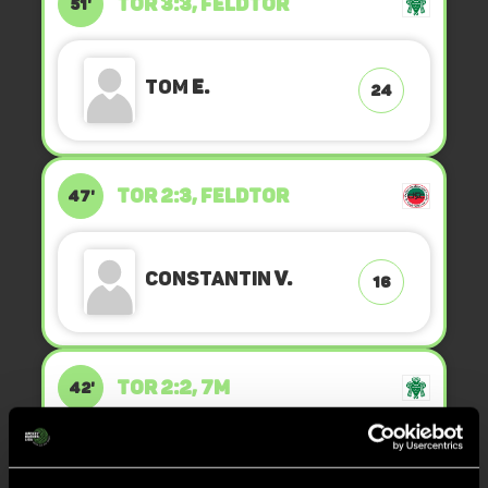
TOR 3:3, FELDTOR
51'
Tom
E.
24
TOR 2:3, FELDTOR
47'
Constantin
v.
16
TOR 2:2, 7M
42'
Nicklas
N.
5