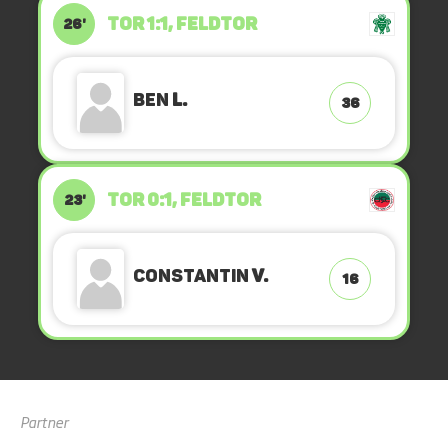
TOR 1:1, FELDTOR
26'
Ben
L.
36
TOR 0:1, FELDTOR
23'
Constantin
v.
16
Partner