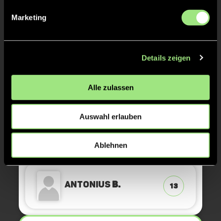
GRÜNE KARTE
32'
Marketing
Details zeigen
Tim
T.
32
Alle zulassen
Auswahl erlauben
GRÜNE KARTE
32'
Ablehnen
Antonius
B.
13