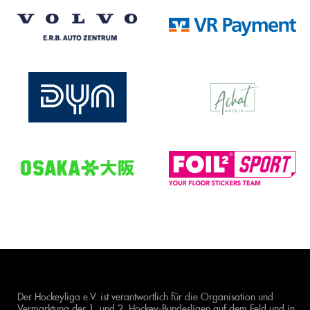
Der Hockeyliga e.V. ist verantwortlich für die Organisation und
Vermarktung der 1. und 2. Hockey-Bundesligen auf dem Feld und in