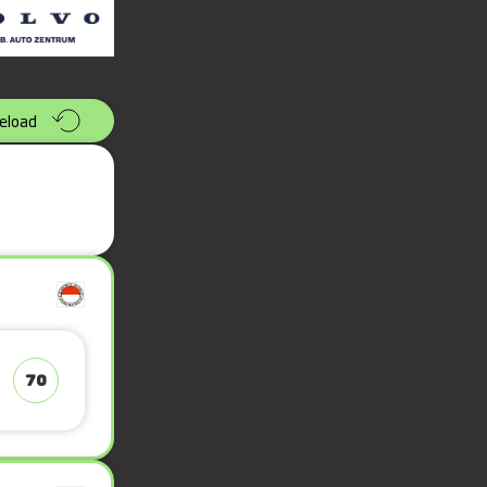
eload
70