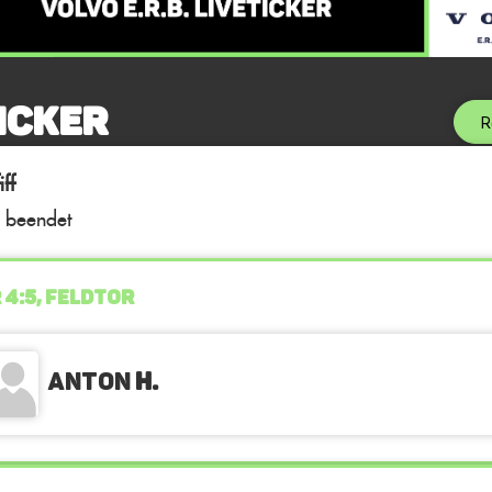
icker
R
ff
l beendet
 4:5, FELDTOR
Anton
H.