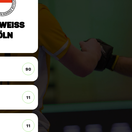
Weiss
öln
90
11
11