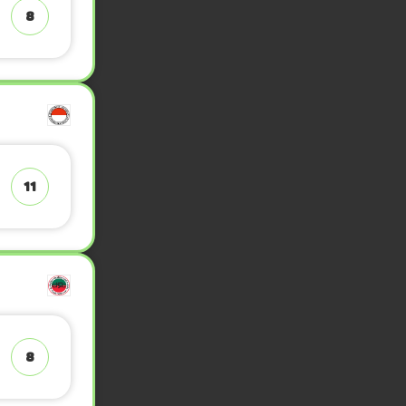
8
11
8