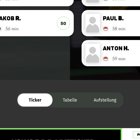
akob
R.
Paul
B.
50
56 min
58 min
Anton
H.
59 min
Ticker
Tabelle
Aufstellung