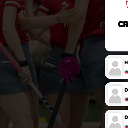
Cr
O
O