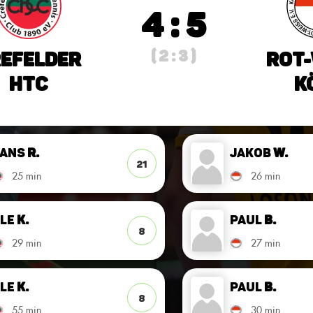
4 : 5
( 2 : 3 )
efelder
Rot-
HTC
K
Hans
R.
Jakob
W.
21
25 min
26 min
le
K.
Paul
B.
8
29 min
27 min
le
K.
Paul
B.
8
55 min
30 min