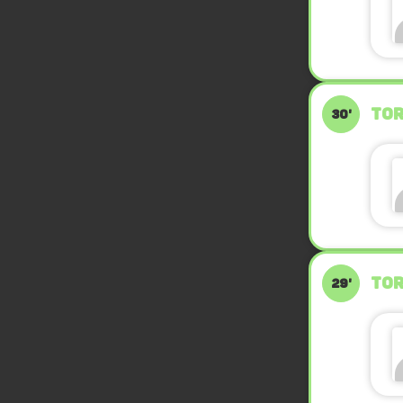
TOR
30'
TOR
29'