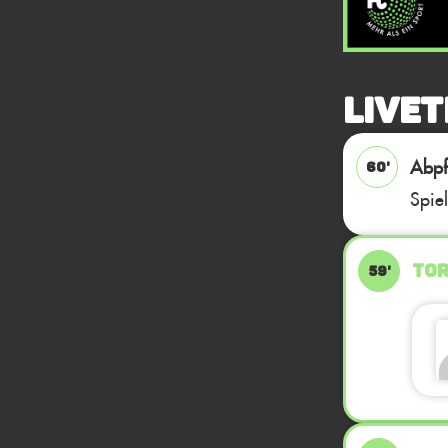
Livet
Abpfi
60'
Spie
TOR
59'