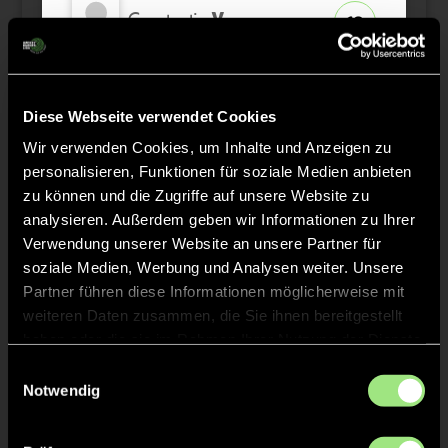
Constantin
V.
16
Oscar
D.
4
Diese Webseite verwendet Cookies
Ben
B.
Wir verwenden Cookies, um Inhalte und Anzeigen zu
26
ETW
personalisieren, Funktionen für soziale Medien anbieten
zu können und die Zugriffe auf unsere Website zu
Theo
K.
analysieren. Außerdem geben wir Informationen zu Ihrer
18
Verwendung unserer Website an unsere Partner für
soziale Medien, Werbung und Analysen weiter. Unsere
Oskar
T.
7
Partner führen diese Informationen möglicherweise mit
weiteren Daten zusammen, die Sie ihnen bereitgestellt
haben oder die sie im Rahmen Ihrer Nutzung der Dienste
gesammelt haben.
Einwilligungsauswahl
Notwendig
Staff