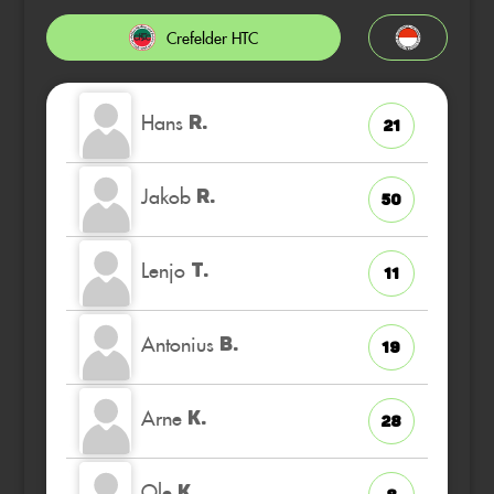
Crefelder HTC
Hans
R.
21
Jakob
R.
50
Lenjo
T.
11
Antonius
B.
19
Arne
K.
28
Ole
K.