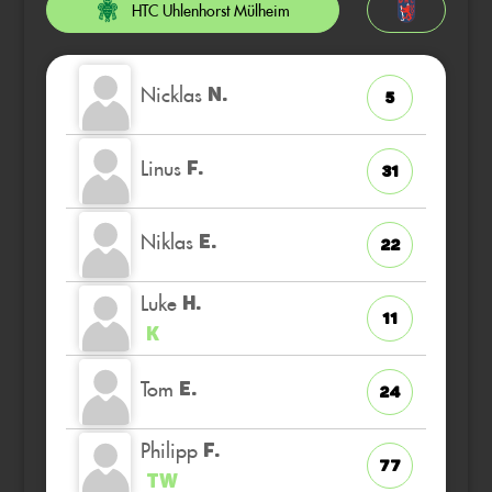
HTC Uhlenhorst Mülheim
Nicklas
N.
5
Linus
F.
31
Niklas
E.
22
Luke
H.
11
K
Tom
E.
24
Philipp
F.
77
TW