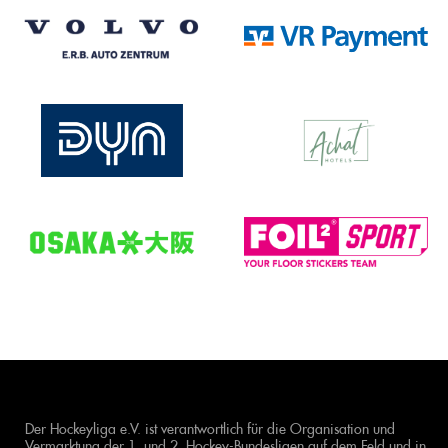
Der Hockeyliga e.V. ist verantwortlich für die Organisation und
Vermarktung der 1. und 2. Hockey-Bundesligen auf dem Feld und in