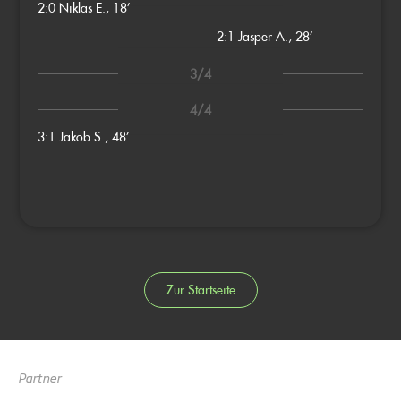
2:0
Niklas E., 18’
2:1
Jasper A., 28’
3/4
4/4
3:1
Jakob S., 48’
Zur Startseite
Partner