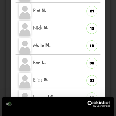
Piet
N.
21
Nick
N.
12
Malte
M.
18
Ben
L.
36
Elias
G.
33
Leonard
S.
29
Moritz
S.
9