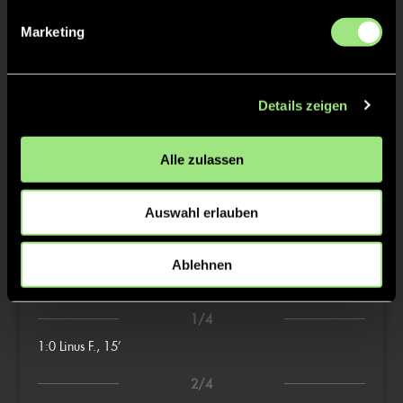
STRALKOWSKI
Marketing
Tobias
MATANIA
Details zeigen
Oliver
ENAUX
Alle zulassen
Auswahl erlauben
TW = Torwart & ETW = Ersatztorwart, K = Kapitän
Ablehnen
Tore & Karten
1/4
1:0
Linus F., 15’
2/4