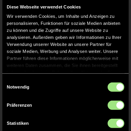
Diese Webseite verwendet Cookies
Wir verwenden Cookies, um Inhalte und Anzeigen zu
Frederick Sven
B.
15
personalisieren, Funktionen für soziale Medien anbieten
zu können und die Zugriffe auf unsere Website zu
Jakob
S.
analysieren. Außerdem geben wir Informationen zu Ihrer
8
Verwendung unserer Website an unsere Partner für
soziale Medien, Werbung und Analysen weiter. Unsere
Christoph
H.
1
Partner führen diese Informationen möglicherweise mit
ETW
weiteren Daten zusammen, die Sie ihnen bereitgestellt
haben oder die sie im Rahmen Ihrer Nutzung der Dienste
Mika
V.
25
gesammelt haben.
Einwilligungsauswahl
Notwendig
Präferenzen
Staff
Statistiken
Thilo