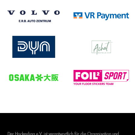
Der Hockeyliga e.V. ist verantwortlich für die Organisation und