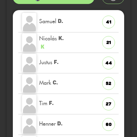
Samuel
D.
41
Nicolás
K.
21
K
Justus
F.
44
Mark
C.
52
Tim
F.
27
Henner
D.
60