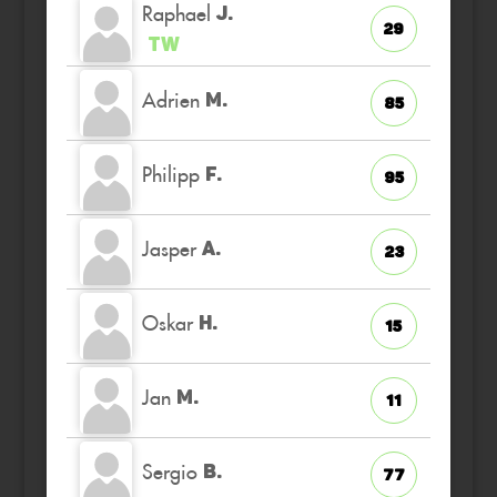
Raphael
J.
29
TW
Adrien
M.
85
Philipp
F.
95
Jasper
A.
23
Oskar
H.
15
Jan
M.
11
Sergio
B.
77