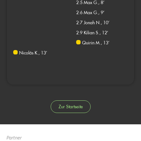
2:5
Max G., 8’
2:6
Max G., 9’
2:7
Jonah N., 10’
2:9
Kilian S., 12’
Quirin M., 13’
Nicolás K., 13’
Zur Startseite
Partner