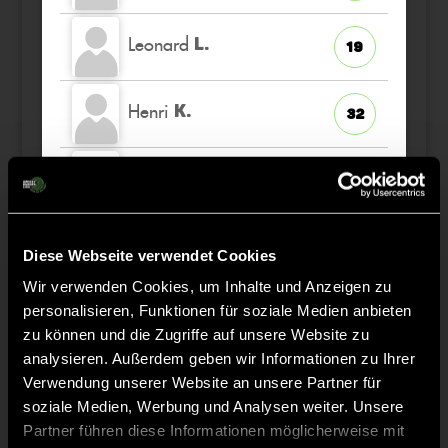
Leonard
L.
19
Henri
K.
32
Finn
T.
34
Justus
K.
14
Diese Webseite verwendet Cookies
Wir verwenden Cookies, um Inhalte und Anzeigen zu
personalisieren, Funktionen für soziale Medien anbieten
zu können und die Zugriffe auf unsere Website zu
analysieren. Außerdem geben wir Informationen zu Ihrer
Staff
Verwendung unserer Website an unsere Partner für
soziale Medien, Werbung und Analysen weiter. Unsere
Magnus
ESSER
Partner führen diese Informationen möglicherweise mit