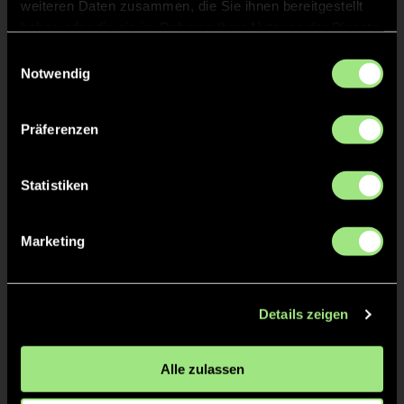
weiteren Daten zusammen, die Sie ihnen bereitgestellt
haben oder die sie im Rahmen Ihrer Nutzung der Dienste
Frederik
SCHANK
gesammelt haben.
Einwilligungsauswahl
Notwendig
Mark
ALTENBERG
Präferenzen
Statistiken
TW = Torwart & ETW = Ersatztorwart, K = Kapitän
Marketing
Tore & Karten
1/4
Details zeigen
2:4
Max K., 8’
2/4
Alle zulassen
1:1
Conrad L., 4’