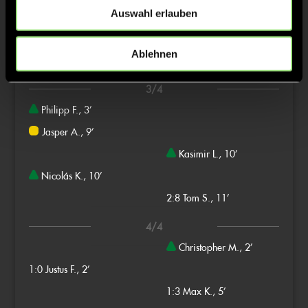
Auswahl erlauben
1:2
Max K., 5’
2:3
Tim F., 7’
Ablehnen
2:10
Kasimir L., 13’
3/4
Philipp F., 3’
Jasper A., 9’
Kasimir L., 10’
Nicolás K., 10’
2:8
Tom S., 11’
4/4
Christopher M., 2’
1:0
Justus F., 2’
1:3
Max K., 5’