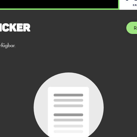
icker
R
rfügbar.