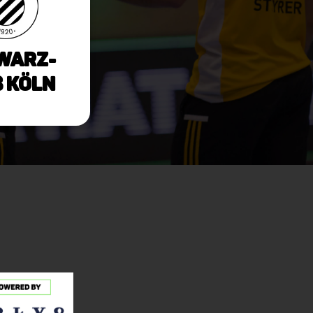
warz-
 Köln