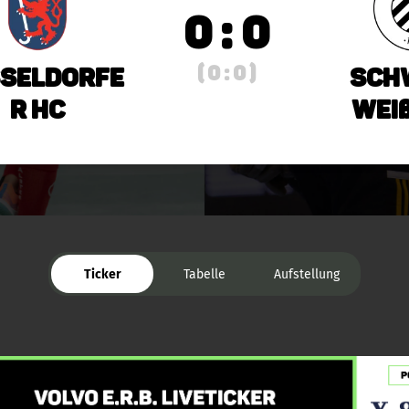
0 : 0
( 0 : 0 )
seldorfe
Sch
r HC
Weiß
Ticker
Tabelle
Aufstellung