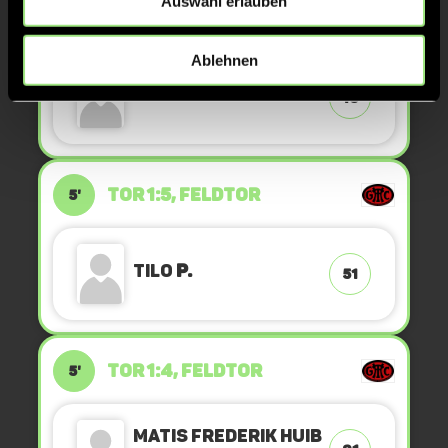
Auswahl erlauben
TOR 1:6, FELDTOR
6'
Ablehnen
Mathis
K.
13
TOR 1:5, FELDTOR
5'
Tilo
P.
51
TOR 1:4, FELDTOR
5'
Matis Frederik Huib