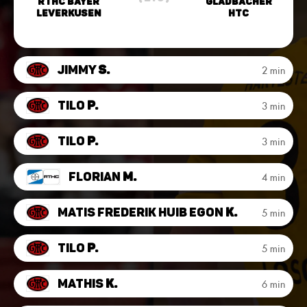
RTHC Bayer
Gladbacher
Leverkusen
HTC
Jimmy
S.
2 min
Tilo
P.
3 min
Tilo
P.
3 min
Florian
M.
4 min
Matis Frederik Huib Egon
K.
5 min
Tilo
P.
5 min
Mathis
K.
6 min