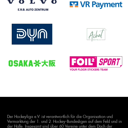
Der Hockeyliga e.V. ist verantwortlich für die Organisation und
Vermarktung der 1. und 2. Hockey-Bundesligen auf dem Feld und in
der Halle. Insgesamt sind über 60 Vereine unter dem Dach der