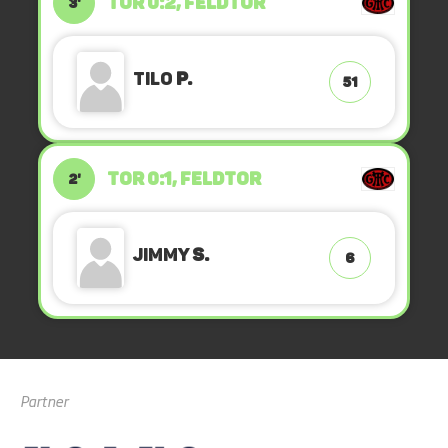
TOR 0:2, FELDTOR
3'
Tilo
P.
51
TOR 0:1, FELDTOR
2'
Jimmy
S.
6
Partner