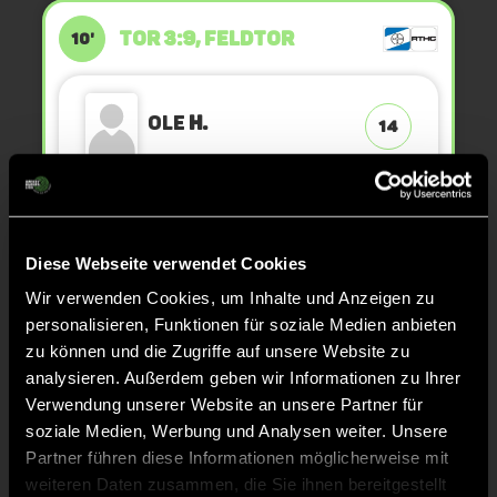
TOR 3:9, FELDTOR
10'
Ole
H.
14
TOR 2:9, FELDTOR
10'
Diese Webseite verwendet Cookies
Wir verwenden Cookies, um Inhalte und Anzeigen zu
Mathis
K.
13
personalisieren, Funktionen für soziale Medien anbieten
zu können und die Zugriffe auf unsere Website zu
analysieren. Außerdem geben wir Informationen zu Ihrer
Verwendung unserer Website an unsere Partner für
TOR 2:8, FELDTOR
9'
soziale Medien, Werbung und Analysen weiter. Unsere
Partner führen diese Informationen möglicherweise mit
weiteren Daten zusammen, die Sie ihnen bereitgestellt