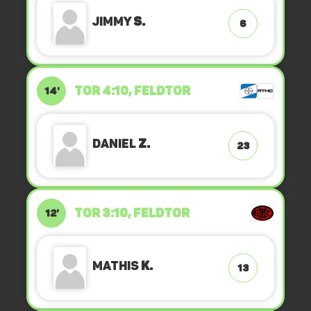
Jimmy
S.
6
TOR 4:10, FELDTOR
14'
Daniel
Z.
23
TOR 3:10, FELDTOR
12'
Mathis
K.
13