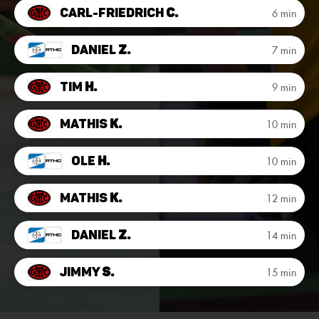
Carl-Friedrich
C.
6 min
Daniel
Z.
7 min
Tim
H.
9 min
Mathis
K.
10 min
Ole
H.
10 min
Mathis
K.
12 min
Daniel
Z.
14 min
Jimmy
S.
15 min