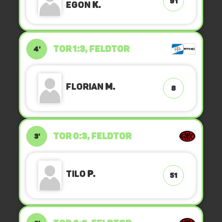
91
Egon
K.
TOR 1:3, FELDTOR
4'
Florian
M.
8
TOR 0:3, FELDTOR
3'
Tilo
P.
51