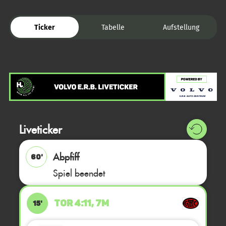
Ticker
Tabelle
Aufstellung
Liveticker
Abpfiff
60'
Spiel beendet
TOR 4:11, 7M
15'