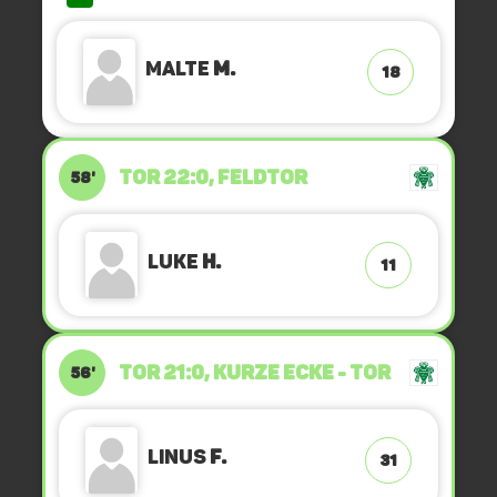
Malte
M.
18
TOR 22:0, FELDTOR
58'
Luke
H.
11
TOR 21:0, KURZE ECKE - TOR
56'
Linus
F.
31