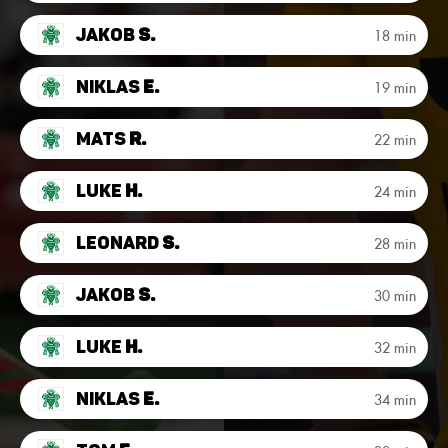
Jakob
S.
18 min
Niklas
E.
19 min
Mats
R.
22 min
Luke
H.
24 min
Leonard
S.
28 min
Jakob
S.
30 min
Luke
H.
32 min
Niklas
E.
34 min