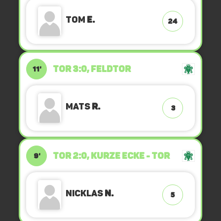
Tom
E.
24
TOR 3:0, FELDTOR
11'
Mats
R.
3
TOR 2:0, KURZE ECKE - TOR
9'
Nicklas
N.
5