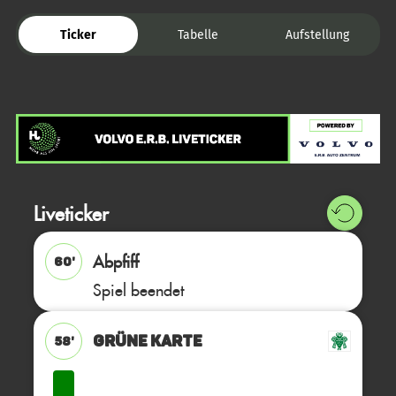
Ticker
Tabelle
Aufstellung
Liveticker
Abpfiff
60'
Spiel beendet
GRÜNE KARTE
58'