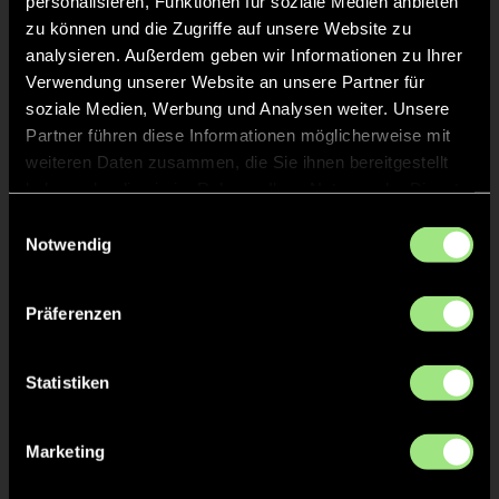
personalisieren, Funktionen für soziale Medien anbieten
zu können und die Zugriffe auf unsere Website zu
TOR 15:0, FELDTOR
38'
analysieren. Außerdem geben wir Informationen zu Ihrer
Verwendung unserer Website an unsere Partner für
soziale Medien, Werbung und Analysen weiter. Unsere
Partner führen diese Informationen möglicherweise mit
Tom
E.
24
weiteren Daten zusammen, die Sie ihnen bereitgestellt
haben oder die sie im Rahmen Ihrer Nutzung der Dienste
gesammelt haben.
Einwilligungsauswahl
Notwendig
GRÜNE KARTE
35'
Präferenzen
Statistiken
Tom
E.
24
Marketing
TOR 14:0, FELDTOR
34'