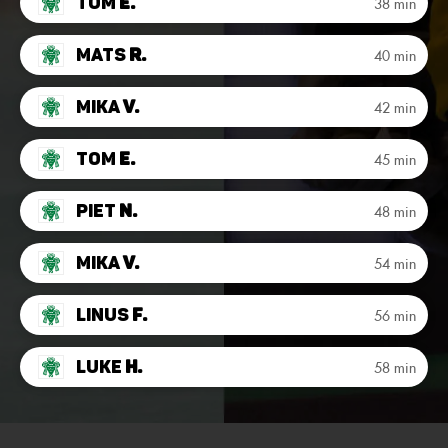
Tom
E.
38 min
Mats
R.
40 min
Mika
V.
42 min
Tom
E.
45 min
Piet
N.
48 min
Mika
V.
54 min
Linus
F.
56 min
Luke
H.
58 min