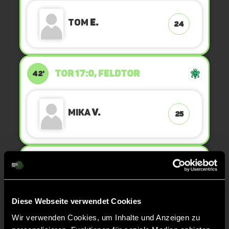
Tom
E.
24
TOR 17:0, FELDTOR
42'
Mika
V.
25
TOR 16:0, FELDTOR
40'
Diese Webseite verwendet Cookies
Mats
R.
3
Wir verwenden Cookies, um Inhalte und Anzeigen zu