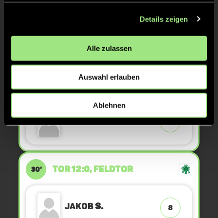
Details zeigen
Niklas
E.
11
Alle zulassen
Auswahl erlauben
TOR 13:0, FELDTOR
32'
Ablehnen
Luke
H.
11
TOR 12:0, FELDTOR
30'
Jakob
S.
8