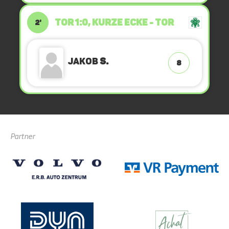
TOR 1:0, KURZE ECKE - TOR
2'
Jakob
S.
8
Partner