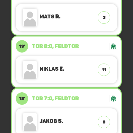
Mats
R.
3
TOR 8:0, FELDTOR
19'
Niklas
E.
11
TOR 7:0, FELDTOR
18'
Jakob
S.
8