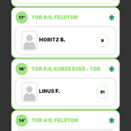
TOR 6:0, FELDTOR
17'
Moritz
S.
9
TOR 5:0, KURZE ECKE - TOR
16'
Linus
F.
31
TOR 4:0, FELDTOR
14'