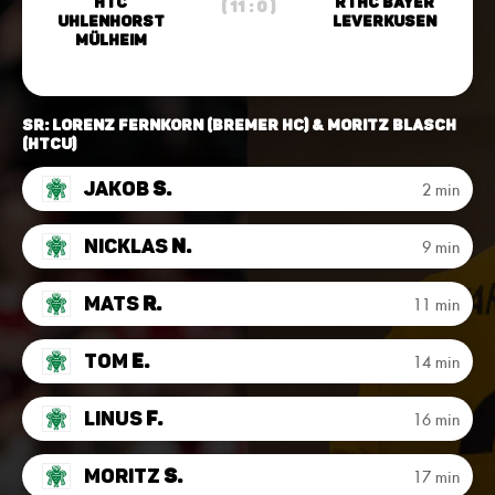
HTC
RTHC Bayer
( 11 : 0 )
Uhlenhorst
Leverkusen
Mülheim
SR: Lorenz Fernkorn (Bremer HC) & Moritz Blasch
(HTCU)
Jakob
S.
2 min
Nicklas
N.
9 min
Mats
R.
11 min
Tom
E.
14 min
Linus
F.
16 min
Moritz
S.
17 min