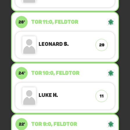
TOR 11:0, FELDTOR
28'
Leonard
S.
29
TOR 10:0, FELDTOR
24'
Luke
H.
11
TOR 9:0, FELDTOR
22'