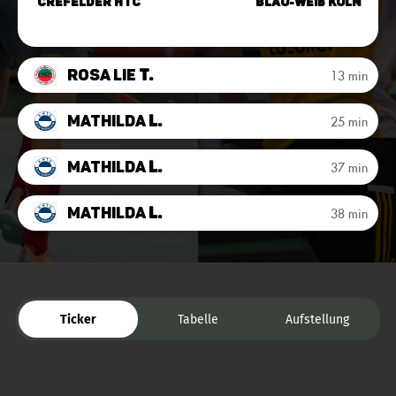
Crefelder HTC
Blau-Weiß Köln
Rosa Lie
T.
13 min
Mathilda
L.
25 min
Mathilda
L.
37 min
Mathilda
L.
38 min
Ticker
Tabelle
Aufstellung