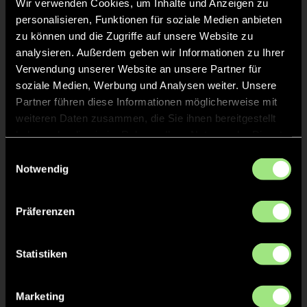
Wir verwenden Cookies, um Inhalte und Anzeigen zu
personalisieren, Funktionen für soziale Medien anbieten
zu können und die Zugriffe auf unsere Website zu
Mathilda
L.
24
analysieren. Außerdem geben wir Informationen zu Ihrer
Verwendung unserer Website an unsere Partner für
soziale Medien, Werbung und Analysen weiter. Unsere
Partner führen diese Informationen möglicherweise mit
TOR 1:1, FELDTOR
25'
weiteren Daten zusammen, die Sie ihnen bereitgestellt
haben oder die sie im Rahmen Ihrer Nutzung der Dienste
gesammelt haben.
Einwilligungsauswahl
Mathilda
L.
24
Notwendig
Präferenzen
ABPFIFF 3. Viertel
24'
Statistiken
TOR 1:0, FELDTOR
13'
Marketing