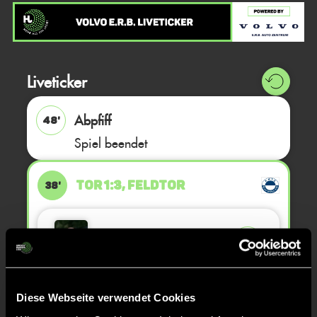
Liveticker
Abpfiff
48'
Spiel beendet
TOR 1:3, FELDTOR
38'
Mathilda
L.
24
Diese Webseite verwendet Cookies
TOR 1:2, FELDTOR
37'