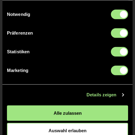
gesammelt haben.
Einwilligungsauswahl
Notwendig
TOR 0:4, FELDTOR
5'
Präferenzen
Charlotte
v.
11
Statistiken
Marketing
TOR 0:3, FELDTOR
4'
Details zeigen
Isabella
G.
16
Alle zulassen
TOR 0:2, FELDTOR
3'
Auswahl erlauben