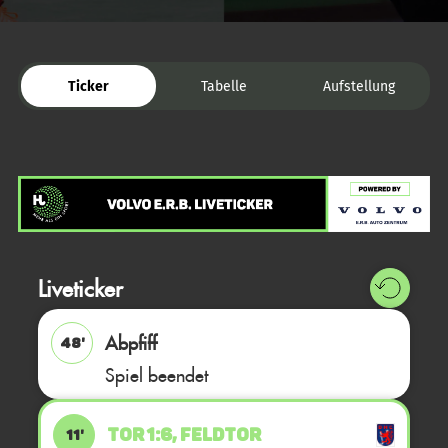
Ticker
Tabelle
Aufstellung
Liveticker
Abpfiff
48'
Spiel beendet
TOR 1:6, FELDTOR
11'