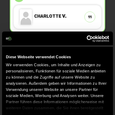
Charlotte
v.
11
TOR 1:5, FELDTOR
8'
Diese Webseite verwendet Cookies
Lili
L.
4
Wir verwenden Cookies, um Inhalte und Anzeigen zu
personalisieren, Funktionen für soziale Medien anbieten
zu können und die Zugriffe auf unsere Website zu
analysieren. Außerdem geben wir Informationen zu Ihrer
TOR 0:5, FELDTOR
6'
Verwendung unserer Website an unsere Partner für
soziale Medien, Werbung und Analysen weiter. Unsere
Partner führen diese Informationen möglicherweise mit
Luise
W.
22
weiteren Daten zusammen, die Sie ihnen bereitgestellt
haben oder die sie im Rahmen Ihrer Nutzung der Dienste