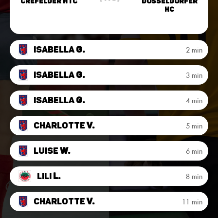
Crefelder HTC
Düsseldorfer
HC
Isabella
G.
2 min
Isabella
G.
3 min
Isabella
G.
4 min
Charlotte
v.
5 min
Luise
W.
6 min
Lili
L.
8 min
Charlotte
v.
11 min