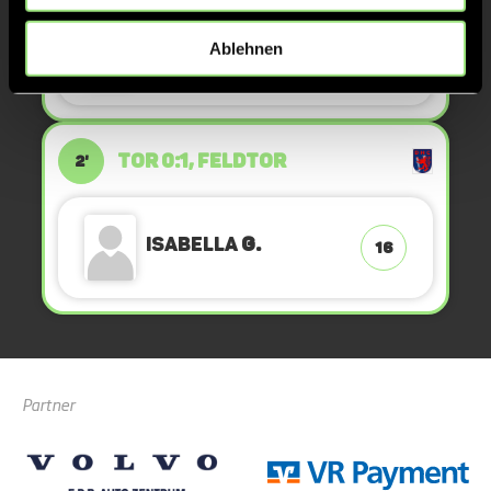
Ablehnen
Isabella
G.
16
TOR 0:1, FELDTOR
2'
Isabella
G.
16
Partner