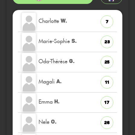
Charlotte
W.
7
Marie-Sophie
S.
23
Oda-Thérèse
G.
25
Magali
A.
11
Emma
H.
17
Nele
O.
26