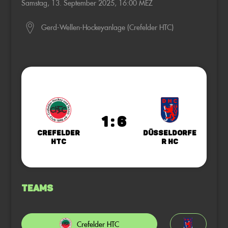
Samstag, 13. September 2025, 16:00 MEZ
Gerd-Wellen-Hockeyanlage (Crefelder HTC)
1 : 6
Crefelder
Düsseldorfe
HTC
r HC
Teams
Crefelder HTC