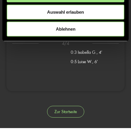
1:5
Lili L., 8’
1:6
Charlotte v., 11’
Auswahl erlauben
3/4
Ablehnen
0:4
Charlotte v., 5’
4/4
0:3
Isabella G., 4’
0:5
Luise W., 6’
Zur Startseite