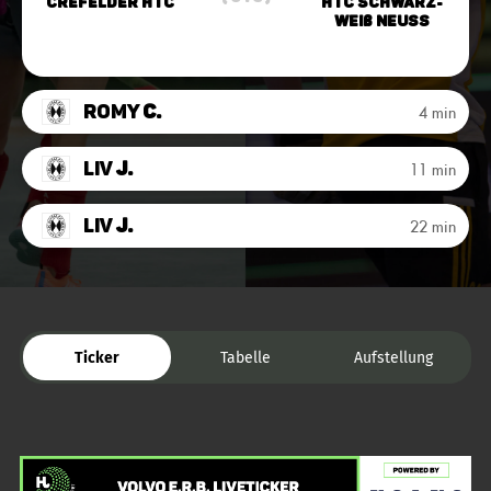
Crefelder HTC
HTC Schwarz-
Weiß Neuss
Romy
C.
4 min
Liv
J.
11 min
Liv
J.
22 min
Ticker
Tabelle
Aufstellung