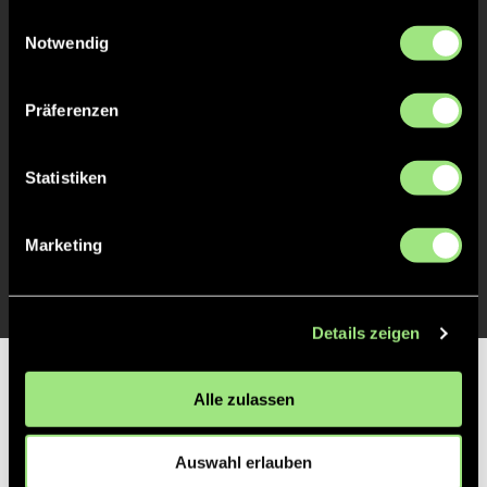
gesammelt haben.
Einwilligungsauswahl
Liv
J.
31
Notwendig
Präferenzen
TOR 0:1, FELDTOR
4'
Statistiken
Romy
C.
21
Marketing
Details zeigen
Partner
Alle zulassen
Auswahl erlauben