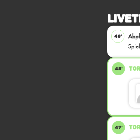
Livet
Abpfi
48'
Spie
TOR
48'
TOR
47'