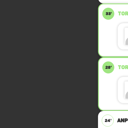
TOR
33'
TOR
28'
ANPF
24'