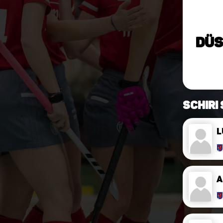
Düs
Schiri
L