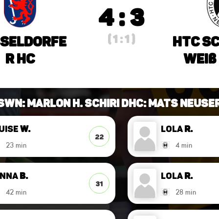
4 : 3
( 1 : 1 )
seldorfe
HTC S
r HC
Weiß
 SWN: Marlon H. Schiri DHC: Mats Neuse
uise
W.
Lola
R.
22
23 min
4 min
Anna
B.
Lola
R.
31
42 min
28 min