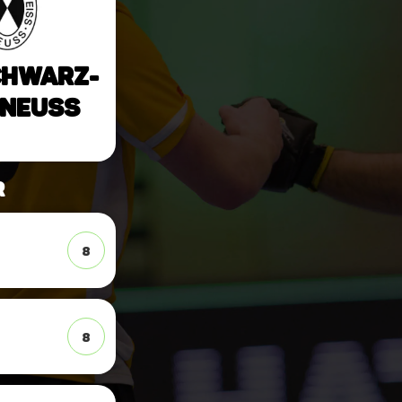
chwarz-
 Neuss
r
8
8