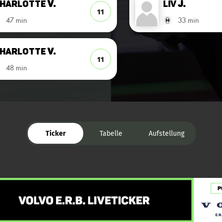
harlotte
v.
Liv
J.
11
47 min
33 min
harlotte
v.
11
48 min
Ticker
Tabelle
Aufstellung