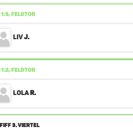
 1:3, FELDTOR
Liv
J.
 1:2, FELDTOR
Lola
R.
IFF 3. Viertel