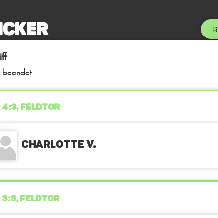
icker
R
ff
l beendet
 4:3, FELDTOR
Charlotte
v.
 3:3, FELDTOR