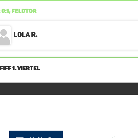
 0:1, FELDTOR
Lola
R.
IFF 1. Viertel