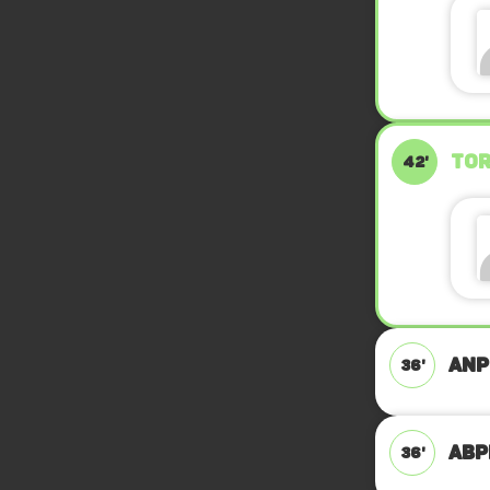
TOR
42'
ANP
36'
ABPF
36'