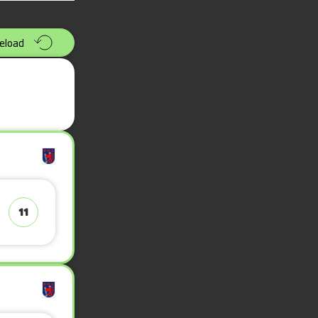
eload
11