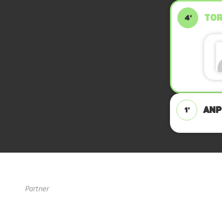
TOR
4'
ANPF
1'
Partner