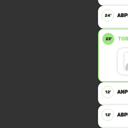
ABPF
24'
TOR
23'
ANPF
12'
ABPF
12'