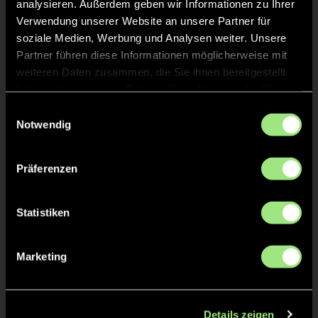
analysieren. Außerdem geben wir Informationen zu Ihrer
Staff
Verwendung unserer Website an unsere Partner für
soziale Medien, Werbung und Analysen weiter. Unsere
Partner führen diese Informationen möglicherweise mit
Frank
STAEGEMANN
weiteren Daten zusammen, die Sie ihnen bereitgestellt
haben oder die sie im Rahmen Ihrer Nutzung der Dienste
gesammelt haben.
Einwilligungsauswahl
Nandini
RÖHRBORN
Notwendig
Daniela
SCHELLHASE
Präferenzen
Statistiken
TW = Torwart & ETW = Ersatztorwart, K = Kapitän
Marketing
Tore & Karten
Details zeigen