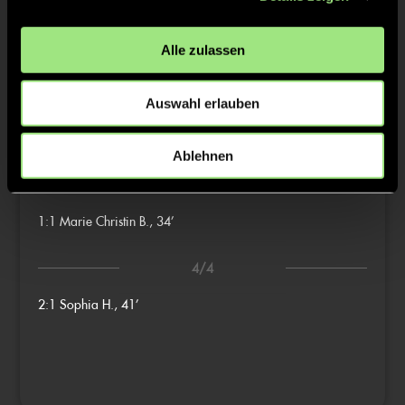
1/4
Alle zulassen
2/4
Auswahl erlauben
0:1
Charlotte W., 16’
Ablehnen
3/4
1:1
Marie Christin B., 34’
4/4
2:1
Sophia H., 41’