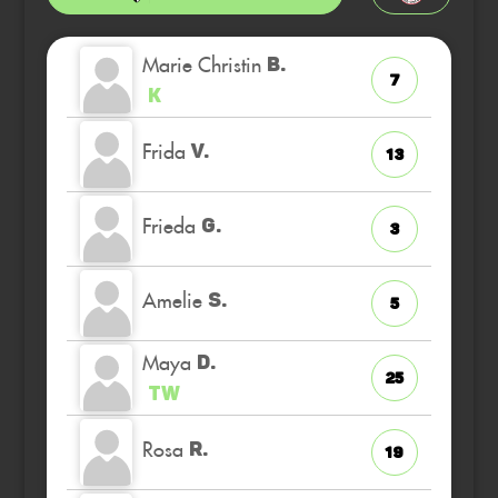
Marie Christin
B.
7
K
Frida
V.
13
Frieda
G.
3
Amelie
S.
5
Maya
D.
25
TW
Rosa
R.
19