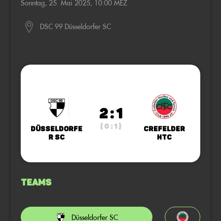
Sonntag, 25. Mai 2025, 10:00 MEZ
DSC 99 Düsseldorfer SC
2 : 1
( 0 : 1 )
Düsseldorfe
Crefelder
r SC
HTC
Teams
Düsseldorfer SC