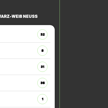
warz-Weiß Neuss
32
8
31
36
1