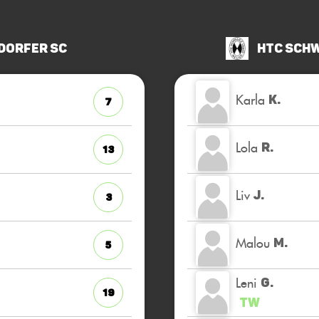
dorfer SC
HTC Sch
Karla
K.
7
Lola
R.
13
Liv
J.
3
Malou
M.
5
Leni
G.
19
TW