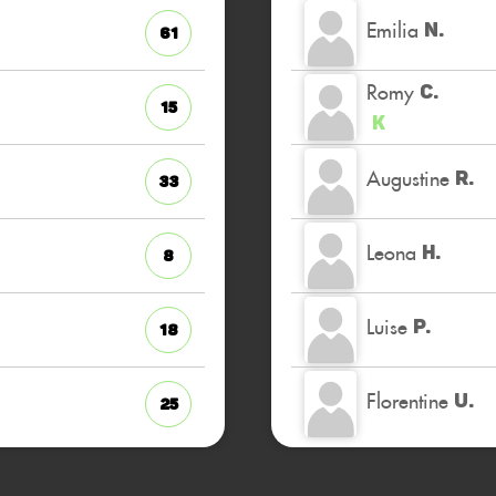
Emilia
N.
61
Romy
C.
15
K
Augustine
R.
33
Leona
H.
8
Luise
P.
18
Florentine
U.
25