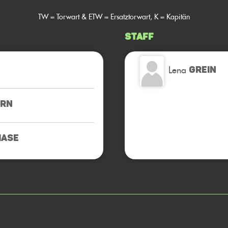
TW = Torwart & ETW = Ersatztorwart, K = Kapitän
Staff
Lena
GREIN
ORN
HASE