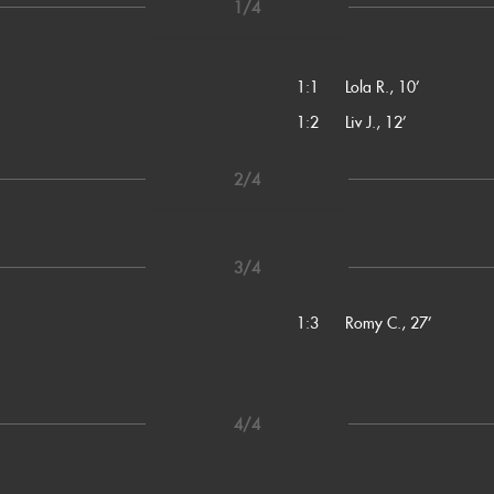
1/4
1:1
Lola R., 10’
1:2
Liv J., 12’
2/4
3/4
1:3
Romy C., 27’
4/4