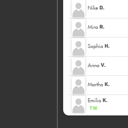
Nike
D.
Mira
R.
Sophia
H.
Anna
V.
Martha
K.
Emilia
K.
TW