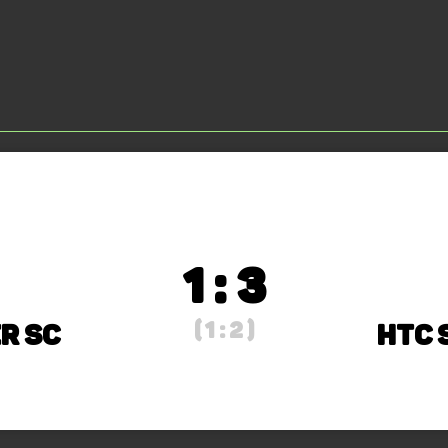
1 : 3
( 1 : 2 )
r SC
HTC 