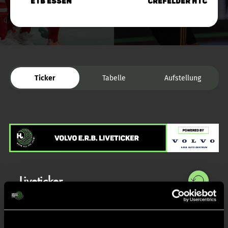
ETB Essen
Crefelder HTC
Ticker
Tabelle
Aufstellung
Liveticker
Abpfiff
48'
Spiel beendet