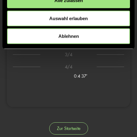
1/4
Alle zulassen
0:1
1’
Auswahl erlauben
2/4
0:2
13’
Ablehnen
0:3
14’
3/4
4/4
0:4
37’
Zur Startseite