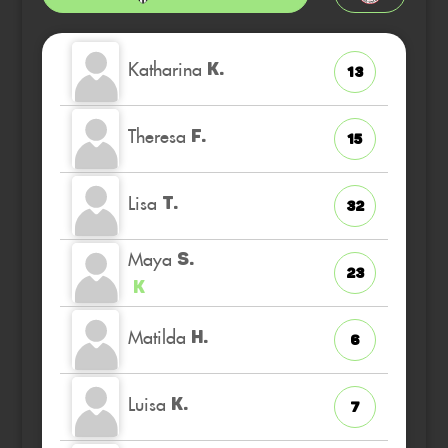
Katharina
K.
13
Theresa
F.
15
Lisa
T.
32
Maya
S.
23
K
Matilda
H.
6
Luisa
K.
7