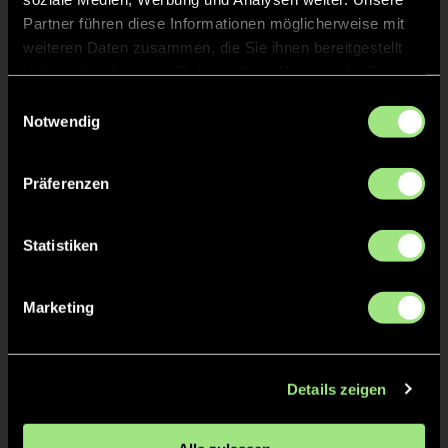
Partner führen diese Informationen möglicherweise mit
weiteren Daten zusammen, die Sie ihnen bereitgestellt
haben oder die sie im Rahmen Ihrer Nutzung der Dienste
gesammelt haben.
Staff
Einwilligungsauswahl
Notwendig
Kerstin
NOLTE
Präferenzen
Emily
KRAFT
Statistiken
Marketing
TW = Torwart & ETW = Ersatztorwart, K = Kapitän
Details zeigen
Tore & Karten