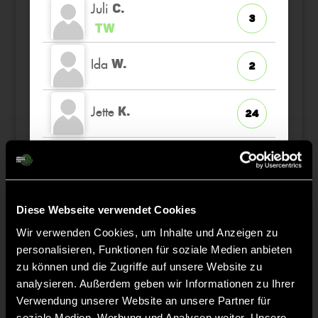
Juli
C.
3
TW
Ida
W.
2
Jette
K.
24
Franziska
S.
53
Charlotte
S.
35
Diese Webseite verwendet Cookies
Wir verwenden Cookies, um Inhalte und Anzeigen zu
personalisieren, Funktionen für soziale Medien anbieten
Anneli
E.
9
zu können und die Zugriffe auf unsere Website zu
analysieren. Außerdem geben wir Informationen zu Ihrer
Josephine
M.
Verwendung unserer Website an unsere Partner für
44
soziale Medien, Werbung und Analysen weiter. Unsere