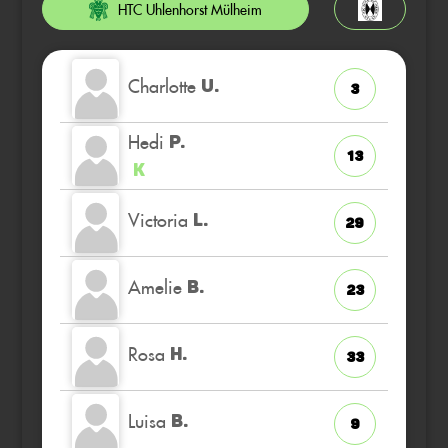
HTC Uhlenhorst Mülheim
Charlotte
U.
3
Hedi
P.
13
K
Victoria
L.
29
Amelie
B.
23
Rosa
H.
33
Luisa
B.
9