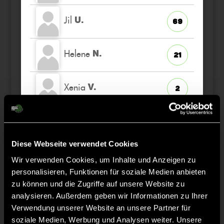
Jil
U.
69
Helene
N.
21
Xenia
V.
2
Sophie Julia
B.
16
Diese Webseite verwendet Cookies
Marissa
H.
22
Wir verwenden Cookies, um Inhalte und Anzeigen zu
TW
personalisieren, Funktionen für soziale Medien anbieten
zu können und die Zugriffe auf unsere Website zu
Lil
S.
40
analysieren. Außerdem geben wir Informationen zu Ihrer
Verwendung unserer Website an unsere Partner für
soziale Medien, Werbung und Analysen weiter. Unsere