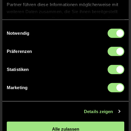
Partner führen diese Informationen möglicherweise mit
weiteren Daten zusammen, die Sie ihnen bereitgestellt
Staff
haben oder die sie im Rahmen Ihrer Nutzung der Dienste
gesammelt haben.
Einwilligungsauswahl
Tim
SÖLLER
Notwendig
Präferenzen
Pepe
STEINAU
Statistiken
TW = Torwart & ETW = Ersatztorwart, K = Kapitän
Marketing
Tore & Karten
Details zeigen
1/4
Alle zulassen