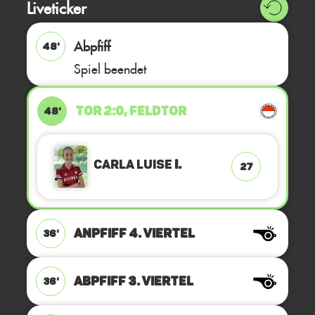
Liveticker
Abpfiff
48'
Spiel beendet
TOR 2:0, FELDTOR
48'
Carla Luise
I.
27
ANPFIFF 4. Viertel
36'
ABPFIFF 3. Viertel
36'