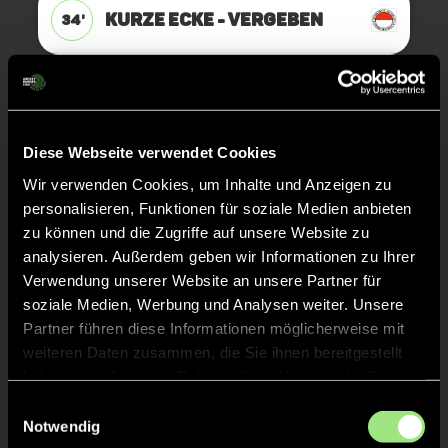
KURZE ECKE - VERGEBEN
34'
KURZE ECKE
33'
Diese Webseite verwendet Cookies
KURZE ECKE - VERGEBEN
31'
Wir verwenden Cookies, um Inhalte und Anzeigen zu
personalisieren, Funktionen für soziale Medien anbieten
KURZE ECKE
30'
zu können und die Zugriffe auf unsere Website zu
analysieren. Außerdem geben wir Informationen zu Ihrer
Verwendung unserer Website an unsere Partner für
ANPFIFF 3. Viertel
24'
soziale Medien, Werbung und Analysen weiter. Unsere
Partner führen diese Informationen möglicherweise mit
weiteren Daten zusammen, die Sie ihnen bereitgestellt
ABPFIFF 2. Viertel
24'
haben oder die sie im Rahmen Ihrer Nutzung der Dienste
gesammelt haben.
Einwilligungsauswahl
KURZE ECKE - VERGEBEN
Notwendig
23'