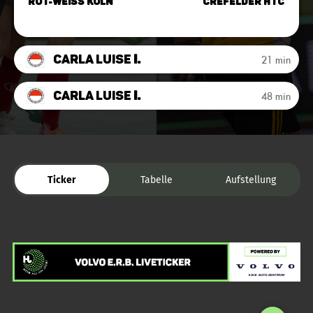
Rot-Weiss Köln
Crefelder HTC
Carla Luise
I.
21 min
Carla Luise
I.
48 min
Ticker
Tabelle
Aufstellung