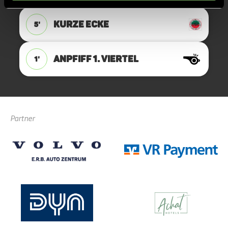
KURZE ECKE
5'
ANPFIFF 1. Viertel
1'
Partner