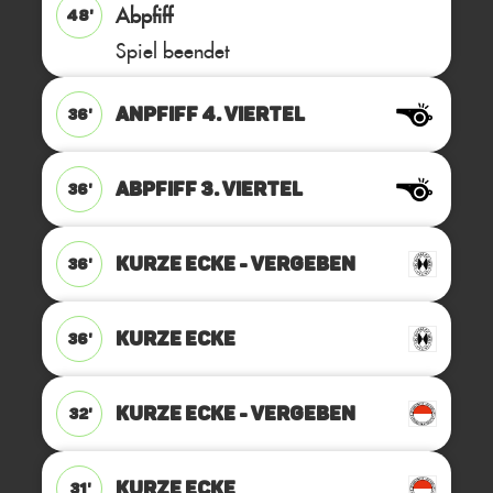
Abpfiff
48'
Spiel beendet
ANPFIFF 4. Viertel
36'
ABPFIFF 3. Viertel
36'
KURZE ECKE - VERGEBEN
36'
KURZE ECKE
36'
KURZE ECKE - VERGEBEN
32'
KURZE ECKE
31'