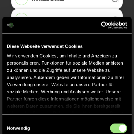
ANPFIFF 3. Viertel
24'
ABPFIFF 2. Viertel
24'
Diese Webseite verwendet Cookies
Wir verwenden Cookies, um Inhalte und Anzeigen zu
KURZE ECKE - VERGEBEN
23'
personalisieren, Funktionen für soziale Medien anbieten
zu können und die Zugriffe auf unsere Website zu
analysieren. Außerdem geben wir Informationen zu Ihrer
KURZE ECKE
23'
Verwendung unserer Website an unsere Partner für
soziale Medien, Werbung und Analysen weiter. Unsere
Partner führen diese Informationen möglicherweise mit
KURZE ECKE - VERGEBEN
16'
weiteren Daten zusammen, die Sie ihnen bereitgestellt
haben oder die sie im Rahmen Ihrer Nutzung der Dienste
gesammelt haben.
KURZE ECKE
15'
Einwilligungsauswahl
Notwendig