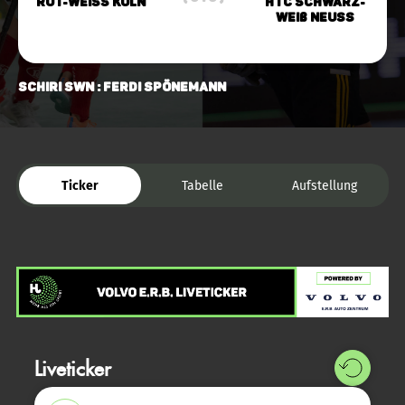
Rot-Weiss Köln
HTC Schwarz-
Weiß Neuss
Schiri SWN : Ferdi Spönemann
Ticker
Tabelle
Aufstellung
Liveticker