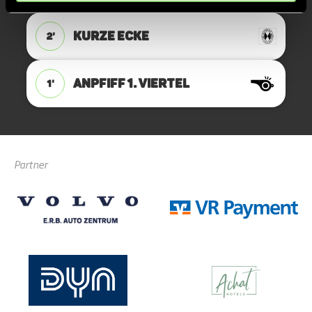
KURZE ECKE
2'
ANPFIFF 1. Viertel
1'
Partner