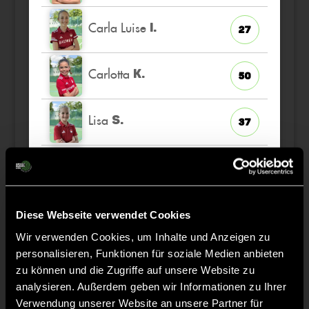
Carla Luise
I.
27
Carlotta
K.
50
Lisa
S.
37
Sophie
M.
24
Pauline
L.
6
Diese Webseite verwendet Cookies
Wir verwenden Cookies, um Inhalte und Anzeigen zu
personalisieren, Funktionen für soziale Medien anbieten
Maria
L.
25
zu können und die Zugriffe auf unsere Website zu
analysieren. Außerdem geben wir Informationen zu Ihrer
Verwendung unserer Website an unsere Partner für