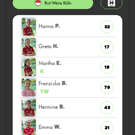
Rot-Weiss Köln
Hanna
P.
32
Greta
H.
17
Martha
E.
18
K
Franziska
B.
79
TW
Hermine
B.
43
Emma
W.
21