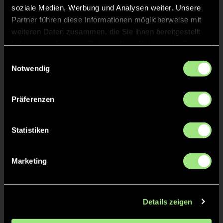
soziale Medien, Werbung und Analysen weiter. Unsere
Partner führen diese Informationen möglicherweise mit
Staff
weiteren Daten zusammen, die Sie ihnen bereitgestellt
haben oder die sie im Rahmen Ihrer Nutzung der Dienste
Gero
LEICHENICH
gesammelt haben.
Einwilligungsauswahl
Notwendig
Monik
NAGELSCHMITZ-
a
BOTT
Präferenzen
Statistiken
TW = Torwart & ETW = Ersatztorwart, K = Kapitän
Marketing
Tore & Karten
1/4
Details zeigen