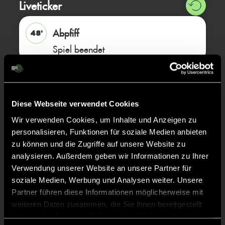
Liveticker
Abpfiff
48'
Spiel beendet
ABPFIFF 3. Viertel
25'
Diese Webseite verwendet Cookies
TOR 0:1, FELDTOR
24'
Wir verwenden Cookies, um Inhalte und Anzeigen zu
personalisieren, Funktionen für soziale Medien anbieten
zu können und die Zugriffe auf unsere Website zu
Olivia
S.
99
analysieren. Außerdem geben wir Informationen zu Ihrer
Verwendung unserer Website an unsere Partner für
soziale Medien, Werbung und Analysen weiter. Unsere
Partner führen diese Informationen möglicherweise mit
ANPFIFF 3. Viertel
24'
weiteren Daten zusammen, die Sie ihnen bereitgestellt
haben oder die sie im Rahmen Ihrer Nutzung der Dienste