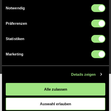
gesammelt haben.
Einwilligungsauswahl
ABPFIFF 2. Viertel
12'
Notwendig
ANPFIFF 2. Viertel
12'
Präferenzen
ABPFIFF 1. Viertel
Statistiken
1'
Marketing
ANPFIFF 1. Viertel
1'
Details zeigen
Partner
Alle zulassen
Auswahl erlauben