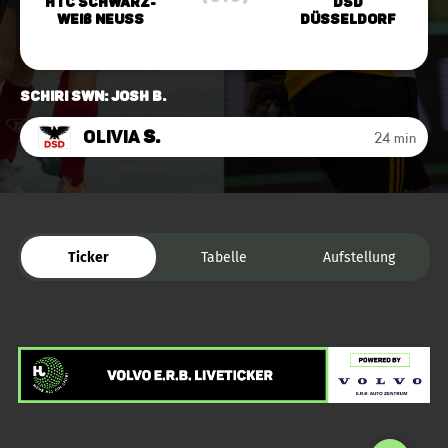
HTC Schwarz-
DSD
Weiß Neuss
Düsseldorf
Schiri SWN: Josh B.
Olivia
S.
24 min
Ticker
Tabelle
Aufstellung