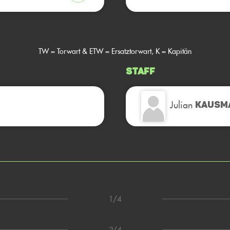
TW = Torwart & ETW = Ersatztorwart, K = Kapitän
Staff
Julian
KAUSM
1/4
2/4