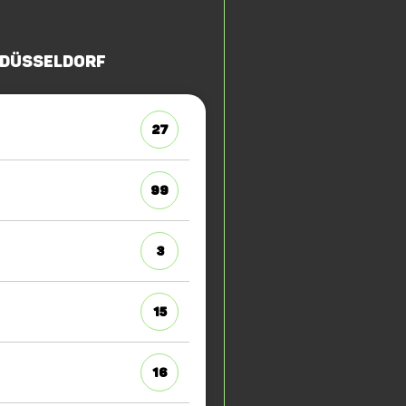
 Düsseldorf
27
99
3
15
16