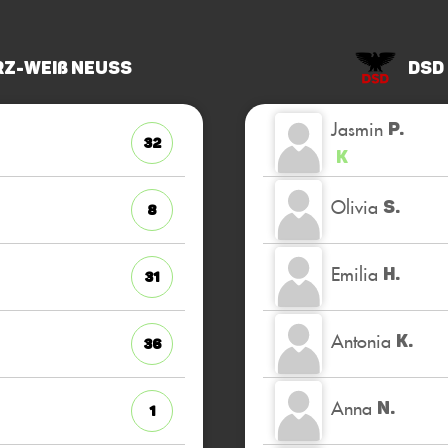
z-Weiß Neuss
DSD
Jasmin
P.
32
K
Olivia
S.
8
Emilia
H.
31
Antonia
K.
36
Anna
N.
1