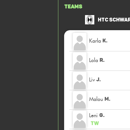
Teams
HTC Schwar
Karla
K.
Lola
R.
Liv
J.
Malou
M.
Leni
G.
TW