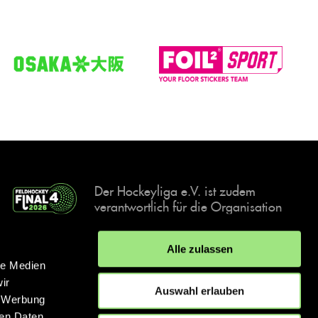
Der Hockeyliga e.V. ist zudem
verantwortlich für die Organisation
und Durchführung der Final4
Events, der deutschen Hockey-
Alle zulassen
Meisterschaften.
le Medien
ir
Auswahl erlauben
, Werbung
ren Daten