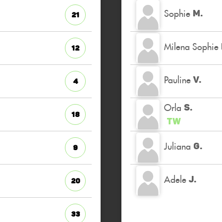
Sophie
M.
21
Milena Sophie
12
Pauline
V.
4
Orla
S.
18
TW
Juliana
G.
9
Adele
J.
20
33