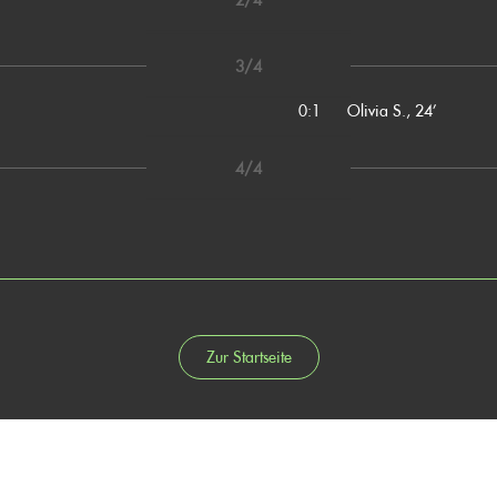
3/4
0:1
Olivia S., 24’
4/4
Zur Startseite