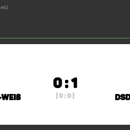
0 MEZ
0 : 1
( 0 : 0 )
-Weiß
DSD