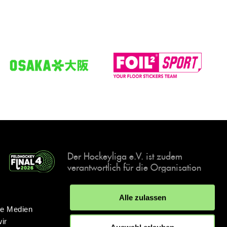
Der Hockeyliga e.V. ist zudem
verantwortlich für die Organisation
und Durchführung der Final4
Events, der deutschen Hockey-
Alle zulassen
Meisterschaften.
le Medien
ir