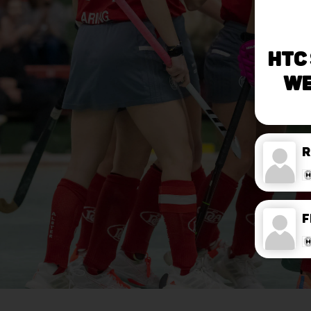
HTC
We
F