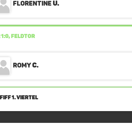
Florentine
U.
 1:0, FELDTOR
Romy
C.
IFF 1. Viertel