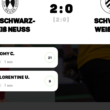
2 : 0
( 2 : 0 )
 Schwarz-
Sch
iß Neuss
Weiß
Romy
C.
21
1 min
lorentine
U.
9
1 min