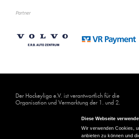
Partner
Der Hockeyliga e.V. ist verantwortlich für die
Organisation und Vermarktung der 1. und 2.
Hockey-Bundesligen auf dem Feld und in der
Halle. Insgesamt sind über 60 Vereine unter dem
Diese Webseite verwende
Dach der Hockeyliga organisiert, sowohl im
Wir verwenden Cookies, um
Herren als auch im Damen Bereich.
anbieten zu können und di