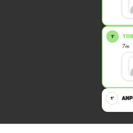
TOR
1'
7m
ANPF
1'