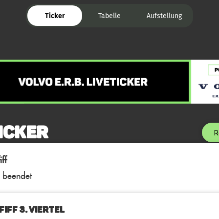
Ticker
Tabelle
Aufstellung
icker
R
ff
l beendet
IFF 3. Viertel