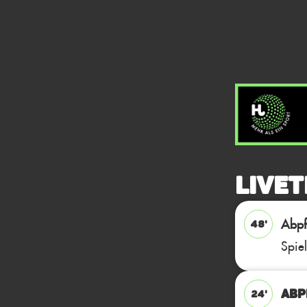
Livet
Abpfi
48'
Spie
ABPF
24'