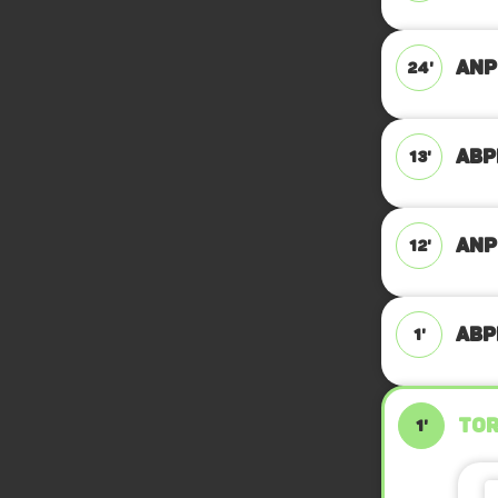
ANPF
24'
ABPF
13'
ANPF
12'
ABPF
1'
TOR
1'