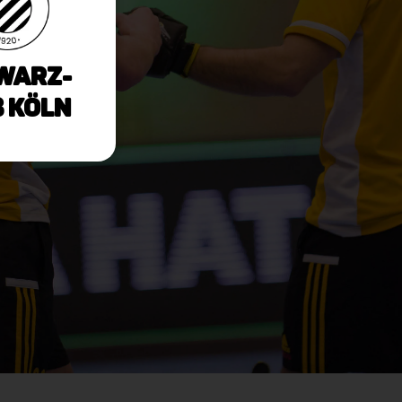
warz-
 Köln