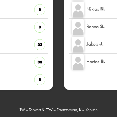
Niklas
N.
9
Benno
S.
6
Jakob
J.
22
Hector
B.
33
8
TW = Torwart & ETW = Ersatztorwart, K = Kapitän