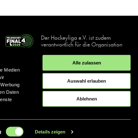
Der Hockeyliga e.V. ist zudem
verantwortlich für die Organisation
und Durchführung der Final4
Events, der deutschen Hockey-
Alle zulassen
Meisterschaften.
le Medien
ir
Auswahl erlauben
, Werbung
ren Daten
IMPRESSUM
DATENSCHUTZERKLÄRUNG
Ablehnen
ienste
© 2026 hockey.de
g
Details zeigen