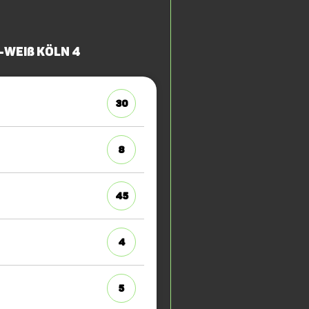
-Weiß Köln 4
30
8
45
4
5