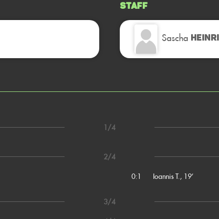
Staff
Sascha
HEINR
1/4
2/4
0:1
Ioannis T., 19’
3/4