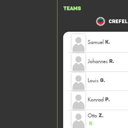
Teams
Crefel
Samuel
K.
Johannes
R.
Louis
G.
Konrad
P.
Otto
Z.
K