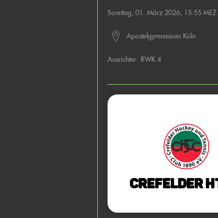
Sonntag, 01. März 2026, 15:55 MEZ
Apostelgymnasium Köln
Ausrichter:
RWK 4
Crefelder H