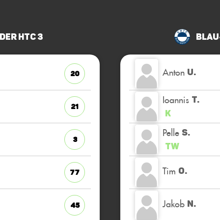
der HTC 3
Blau
Anton
U.
20
Ioannis
T.
21
K
Pelle
S.
3
TW
Tim
O.
77
Jakob
N.
45