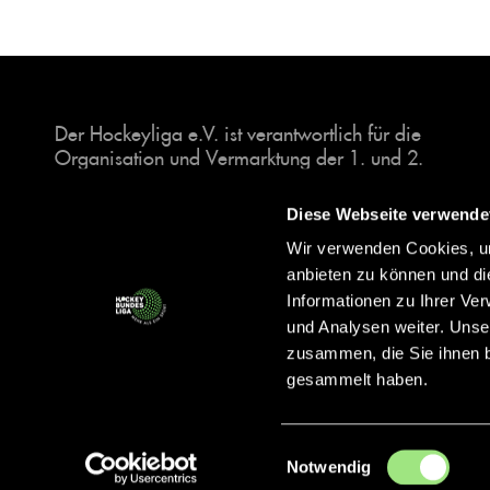
Der Hockeyliga e.V. ist verantwortlich für die
Organisation und Vermarktung der 1. und 2.
Hockey-Bundesligen auf dem Feld und in der
Halle. Insgesamt sind über 60 Vereine unter dem
Diese Webseite verwende
Dach der Hockeyliga organisiert, sowohl im
Wir verwenden Cookies, um
Herren als auch im Damen Bereich.
anbieten zu können und di
Informationen zu Ihrer Ve
und Analysen weiter. Unse
zusammen, die Sie ihnen b
gesammelt haben.
Einwilligungsauswahl
Notwendig