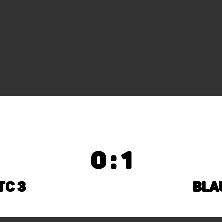
0 : 1
TC 3
Bla