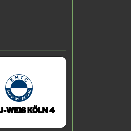
u-Weiß Köln 4